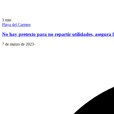
3
min
Playa del Carmen
No hay pretexto para no repartir utilidades, asegura
7 de marzo de 2023
·