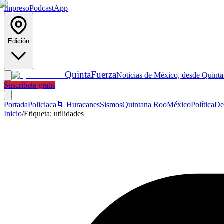
Impreso
Podcast
App
Edición
Quinta
Fuerza
Noticias de México, desde Quint
Suscríbete gratis
Portada
Policiaca
🌀 Huracanes
Sismos
Quintana Roo
México
Política
De
Inicio
/
Etiqueta:
utilidades