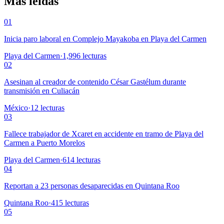
Más leídas
01
Inicia paro laboral en Complejo Mayakoba en Playa del Carmen
Playa del Carmen
·
1,996
lecturas
02
Asesinan al creador de contenido César Gastélum durante
transmisión en Culiacán
México
·
12
lecturas
03
Fallece trabajador de Xcaret en accidente en tramo de Playa del
Carmen a Puerto Morelos
Playa del Carmen
·
614
lecturas
04
Reportan a 23 personas desaparecidas en Quintana Roo
Quintana Roo
·
415
lecturas
05