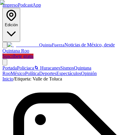
Impreso
Podcast
App
Edición
Noticias de México, desde
Quinta
Fuerza
Quintana Roo
Suscríbete gratis
Portada
Policiaca
🌀 Huracanes
Sismos
Quintana
Roo
México
Política
Deportes
Espectáculos
Opinión
Inicio
/
Etiqueta:
Valle de Toluca