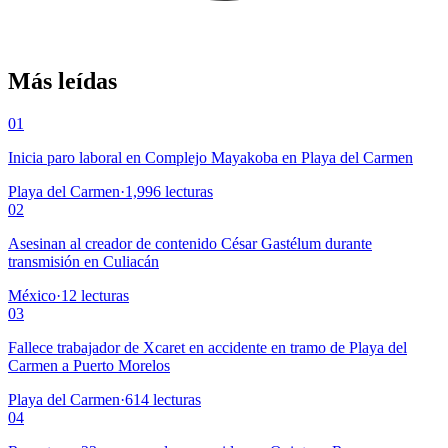
Más leídas
01
Inicia paro laboral en Complejo Mayakoba en Playa del Carmen
Playa del Carmen
·
1,996
lecturas
02
Asesinan al creador de contenido César Gastélum durante
transmisión en Culiacán
México
·
12
lecturas
03
Fallece trabajador de Xcaret en accidente en tramo de Playa del
Carmen a Puerto Morelos
Playa del Carmen
·
614
lecturas
04