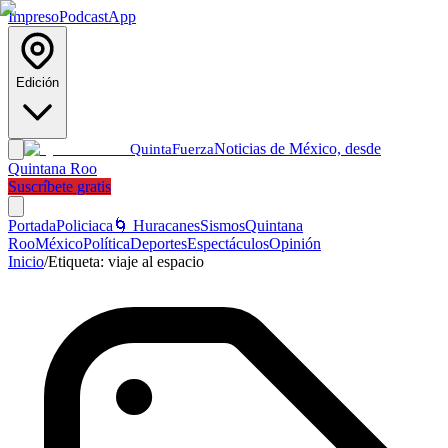
Impreso
Podcast
App
Edición
Noticias de México, desde
Quinta
Fuerza
Quintana Roo
Suscríbete gratis
Portada
Policiaca
🌀 Huracanes
Sismos
Quintana
Roo
México
Política
Deportes
Espectáculos
Opinión
Inicio
/
Etiqueta:
viaje al espacio