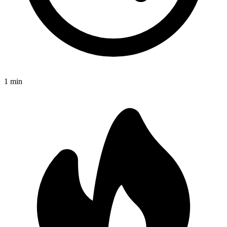
1
min