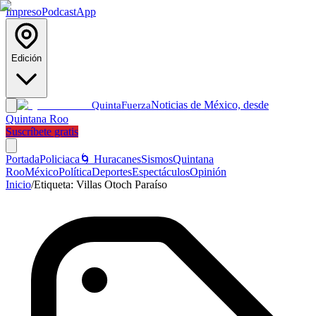
Impreso
Podcast
App
Edición
Noticias de México, desde
Quinta
Fuerza
Quintana Roo
Suscríbete gratis
Portada
Policiaca
🌀 Huracanes
Sismos
Quintana
Roo
México
Política
Deportes
Espectáculos
Opinión
Inicio
/
Etiqueta:
Villas Otoch Paraíso