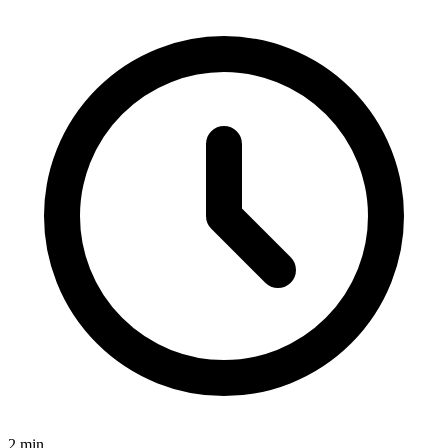
2
min