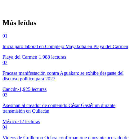
Más leídas
01
Inicia paro laboral en Complejo Mayakoba en Playa del Carmen
Playa del Carmen
·
1,988
lecturas
02
Fracasa manifestación contra Aguakan; se exhibe desgaste del
discurso político para 2027
Cancún
·
1,925
lecturas
03
Asesinan al creador de contenido César Gastélum durante
transmisión en Culiacán
México
·
12
lecturas
04
Videos de Guillermo Ochoa confirman que danzante acusado de