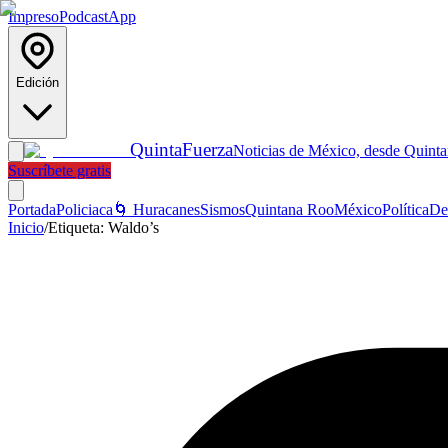
Impreso
Podcast
App
Edición
Quinta
Fuerza
Noticias de México, desde Quint
Suscríbete gratis
Portada
Policiaca
🌀 Huracanes
Sismos
Quintana Roo
México
Política
De
Inicio
/
Etiqueta:
Waldo’s