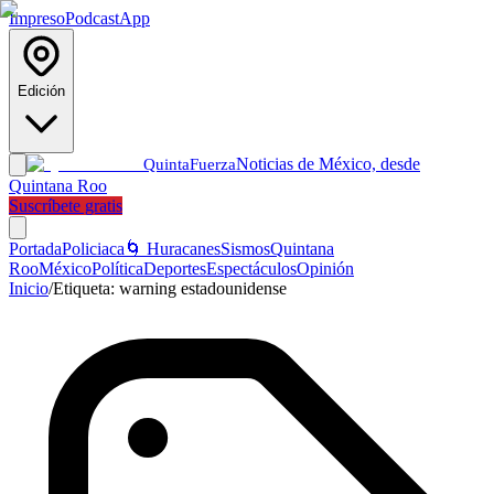
Impreso
Podcast
App
Edición
Noticias de México, desde
Quinta
Fuerza
Quintana Roo
Suscríbete gratis
Portada
Policiaca
🌀 Huracanes
Sismos
Quintana
Roo
México
Política
Deportes
Espectáculos
Opinión
Inicio
/
Etiqueta:
warning estadounidense