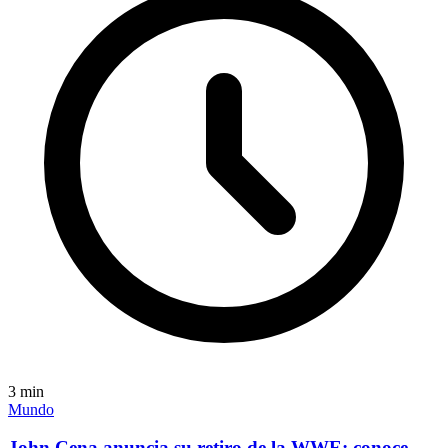
3
min
Mundo
John Cena anuncia su retiro de la WWE; conoce