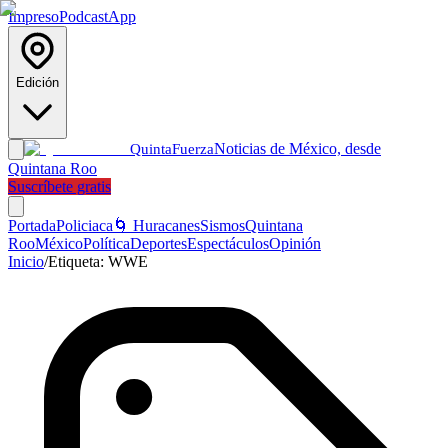
Impreso
Podcast
App
Edición
Noticias de México, desde
Quinta
Fuerza
Quintana Roo
Suscríbete gratis
Portada
Policiaca
🌀 Huracanes
Sismos
Quintana
Roo
México
Política
Deportes
Espectáculos
Opinión
Inicio
/
Etiqueta:
WWE