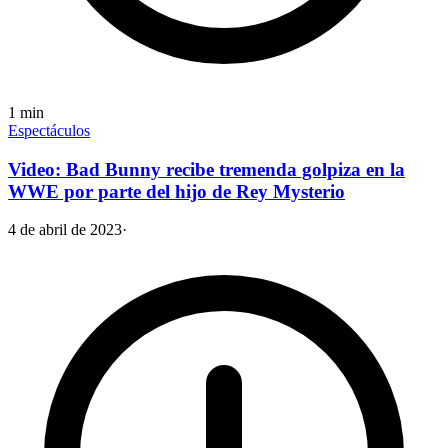
1
min
Espectáculos
Video: Bad Bunny recibe tremenda golpiza en la
WWE por parte del hijo de Rey Mysterio
4 de abril de 2023
·