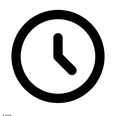
3
min