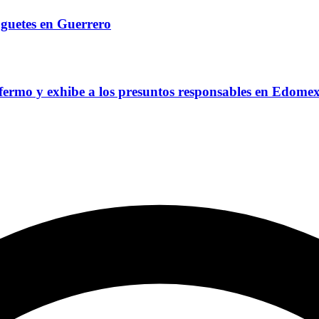
uguetes en Guerrero
nfermo y exhibe a los presuntos responsables en Edome