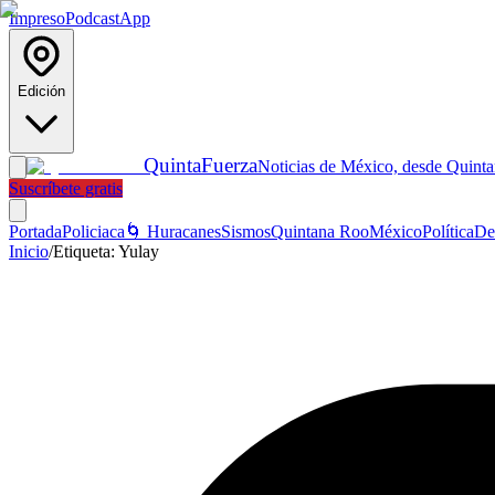
Impreso
Podcast
App
Edición
Quinta
Fuerza
Noticias de México, desde Quint
Suscríbete gratis
Portada
Policiaca
🌀 Huracanes
Sismos
Quintana Roo
México
Política
De
Inicio
/
Etiqueta:
Yulay