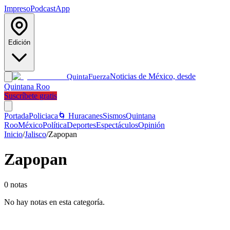
Impreso
Podcast
App
Edición
Noticias de México, desde
Quinta
Fuerza
Quintana Roo
Suscríbete gratis
Portada
Policiaca
🌀 Huracanes
Sismos
Quintana
Roo
México
Política
Deportes
Espectáculos
Opinión
Inicio
/
Jalisco
/
Zapopan
Zapopan
0
notas
No hay notas en esta categoría.