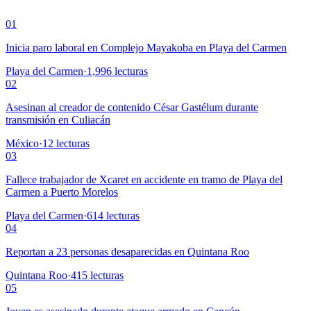
01
Inicia paro laboral en Complejo Mayakoba en Playa del Carmen
Playa del Carmen
·
1,996
lecturas
02
Asesinan al creador de contenido César Gastélum durante
transmisión en Culiacán
México
·
12
lecturas
03
Fallece trabajador de Xcaret en accidente en tramo de Playa del
Carmen a Puerto Morelos
Playa del Carmen
·
614
lecturas
04
Reportan a 23 personas desaparecidas en Quintana Roo
Quintana Roo
·
415
lecturas
05