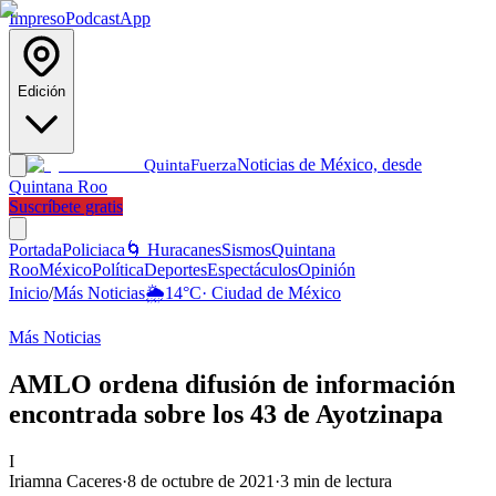
Impreso
Podcast
App
Edición
Noticias de México, desde
Quinta
Fuerza
Quintana Roo
Suscríbete gratis
Portada
Policiaca
🌀 Huracanes
Sismos
Quintana
Roo
México
Política
Deportes
Espectáculos
Opinión
Inicio
/
Más Noticias
🌦️
14
°C
·
Ciudad de México
Más Noticias
AMLO ordena difusión de información
encontrada sobre los 43 de Ayotzinapa
I
Iriamna Caceres
·
8 de octubre de 2021
·
3
min de lectura