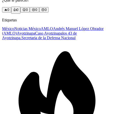
¿Qué te pareció?
🔥
0
👍
0
😲
0
😢
0
😠
0
Etiquetas
México
Noticias México
AMLO
Andrés Manuel López Obrador
(AMLO)
Ayotzinapa
Caso Ayotzinapa
los 43 de
Ayotzinapa.
Secretaria de la Defensa Nacional