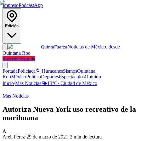
Impreso
Podcast
App
Edición
Noticias de México, desde
Quinta
Fuerza
Quintana Roo
Suscríbete gratis
Portada
Policiaca
🌀 Huracanes
Sismos
Quintana
Roo
México
Política
Deportes
Espectáculos
Opinión
Inicio
/
Más Noticias
🌤️
13
°C
·
Ciudad de México
Más Noticias
Autoriza Nueva York uso recreativo de la
marihuana
A
Areli Pérez
·
29 de marzo de 2021
·
2
min de lectura