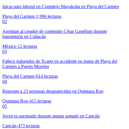
Inicia paro laboral en Complejo Mayakoba en Playa del Carmen
Playa del Carmen
·
1,996
lecturas
02
Asesinan al creador de contenido César Gastélum durante
transmisión en Culiacán
México
·
12
lecturas
03
Fallece trabajador de Xcaret en accidente en tramo de Playa del
Carmen a Puerto Morelos
Playa del Carmen
·
614
lecturas
04
Reportan a 23 personas desaparecidas en Quintana Roo
Quintana Roo
·
415
lecturas
05
Joven es asesinado durante ataque armado en Cancún
Cancún
·
473
lecturas