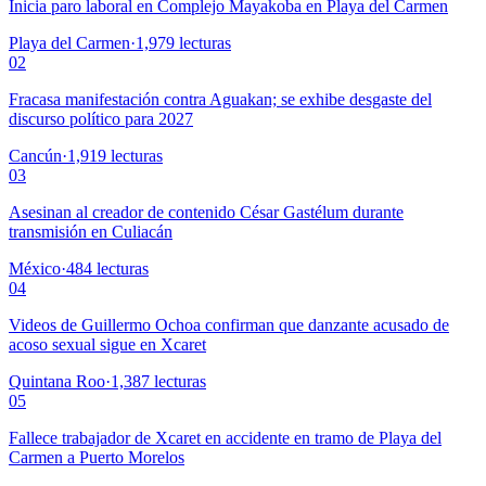
Inicia paro laboral en Complejo Mayakoba en Playa del Carmen
Playa del Carmen
·
1,979
lecturas
02
Fracasa manifestación contra Aguakan; se exhibe desgaste del
discurso político para 2027
Cancún
·
1,919
lecturas
03
Asesinan al creador de contenido César Gastélum durante
transmisión en Culiacán
México
·
484
lecturas
04
Videos de Guillermo Ochoa confirman que danzante acusado de
acoso sexual sigue en Xcaret
Quintana Roo
·
1,387
lecturas
05
Fallece trabajador de Xcaret en accidente en tramo de Playa del
Carmen a Puerto Morelos