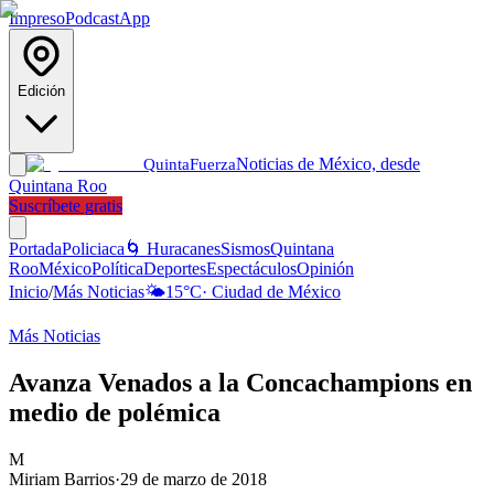
Impreso
Podcast
App
Edición
Noticias de México, desde
Quinta
Fuerza
Quintana Roo
Suscríbete gratis
Portada
Policiaca
🌀 Huracanes
Sismos
Quintana
Roo
México
Política
Deportes
Espectáculos
Opinión
Inicio
/
Más Noticias
🌤️
15
°C
·
Ciudad de México
Más Noticias
Avanza Venados a la Concachampions en
medio de polémica
M
Miriam Barrios
·
29 de marzo de 2018