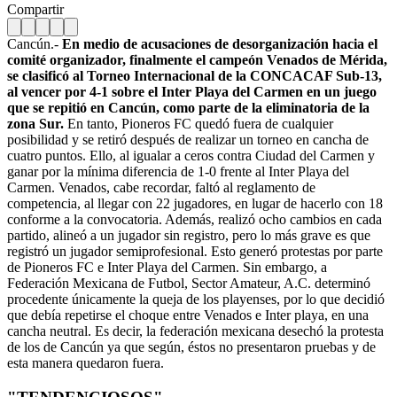
Compartir
Cancún.-
En medio de acusaciones de desorganización hacia el
comité organizador, finalmente el campeón Venados de Mérida,
se clasificó al Torneo Internacional de la CONCACAF Sub-13,
al vencer por 4-1 sobre el Inter Playa del Carmen en un juego
que se repitió en Cancún, como parte de la eliminatoria de la
zona Sur.
En tanto, Pioneros FC quedó fuera de cualquier
posibilidad y se retiró después de realizar un torneo en cancha de
cuatro puntos. Ello, al igualar a ceros contra Ciudad del Carmen y
ganar por la mínima diferencia de 1-0 frente al Inter Playa del
Carmen. Venados, cabe recordar, faltó al reglamento de
competencia, al llegar con 22 jugadores, en lugar de hacerlo con 18
conforme a la convocatoria. Además, realizó ocho cambios en cada
partido, alineó a un jugador sin registro, pero lo más grave es que
registró un jugador semiprofesional. Esto generó protestas por parte
de Pioneros FC e Inter Playa del Carmen. Sin embargo, a
Federación Mexicana de Futbol, Sector Amateur, A.C. determinó
procedente únicamente la queja de los playenses, por lo que decidió
que debía repetirse el choque entre Venados e Inter playa, en una
cancha neutral. Es decir, la federación mexicana desechó la protesta
de los de Cancún ya que según, éstos no presentaron pruebas y de
esta manera quedaron fuera.