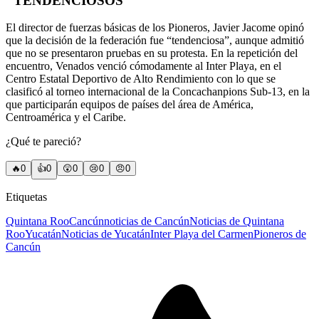
"TENDENCIOSOS"
El director de fuerzas básicas de los Pioneros, Javier Jacome opinó
que la decisión de la federación fue “tendenciosa”, aunque admitió
que no se presentaron pruebas en su protesta. En la repetición del
encuentro, Venados venció cómodamente al Inter Playa, en el
Centro Estatal Deportivo de Alto Rendimiento con lo que se
clasificó al torneo internacional de la Concachanpions Sub-13, en la
que participarán equipos de países del área de América,
Centroamérica y el Caribe.
¿Qué te pareció?
🔥
0
👍
0
😲
0
😢
0
😠
0
Etiquetas
Quintana Roo
Cancún
noticias de Cancún
Noticias de Quintana
Roo
Yucatán
Noticias de Yucatán
Inter Playa del Carmen
Pioneros de
Cancún