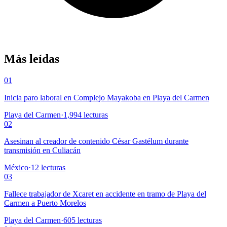
Más leídas
01
Inicia paro laboral en Complejo Mayakoba en Playa del Carmen
Playa del Carmen
·
1,994
lecturas
02
Asesinan al creador de contenido César Gastélum durante
transmisión en Culiacán
México
·
12
lecturas
03
Fallece trabajador de Xcaret en accidente en tramo de Playa del
Carmen a Puerto Morelos
Playa del Carmen
·
605
lecturas