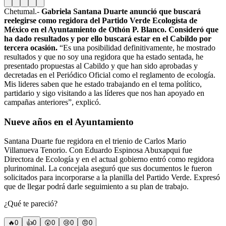
Chetumal.-
Gabriela Santana Duarte anunció que buscará
reelegirse como regidora del
Partido Verde Ecologista de
México en el Ayuntamiento de Othón P. Blanco.
Consideró que
ha dado resultados y por ello buscará estar en el Cabildo por
tercera ocasión.
“Es una posibilidad definitivamente, he mostrado
resultados y que no soy una regidora que ha estado sentada, he
presentado propuestas al Cabildo y que han sido aprobadas y
decretadas en el Periódico Oficial como el reglamento de ecología.
Mis lideres saben que he estado trabajando en el tema político,
partidario y sigo visitando a las líderes que nos han apoyado en
campañas anteriores”, explicó.
Nueve años en el Ayuntamiento
Santana Duarte fue regidora en el trienio de Carlos Mario
Villanueva Tenorio. Con Eduardo Espinosa Abuxapqui fue
Directora de Ecología y en el actual gobierno entró como regidora
plurinominal. La concejala aseguró que sus documentos le fueron
solicitados para incorporarse a la planilla del Partido Verde. Expresó
que de llegar podrá darle seguimiento a su plan de trabajo.
¿Qué te pareció?
🔥
0
👍
0
😲
0
😢
0
😠
0