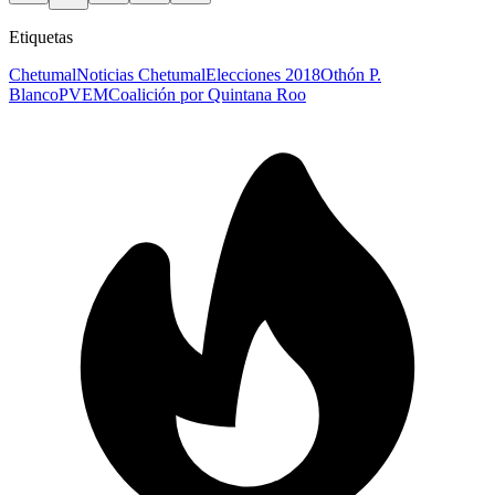
Etiquetas
Chetumal
Noticias Chetumal
Elecciones 2018
Othón P.
Blanco
PVEM
Coalición por Quintana Roo