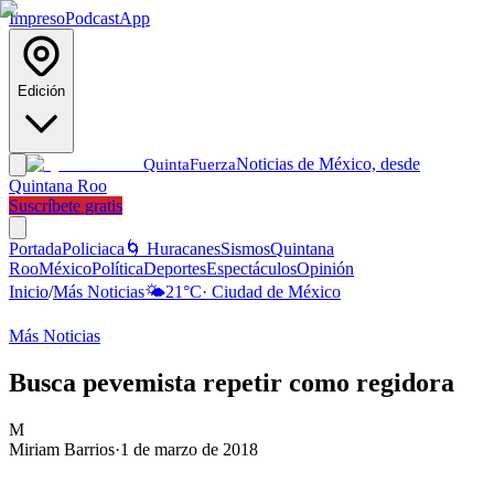
Impreso
Podcast
App
Edición
Noticias de México, desde
Quinta
Fuerza
Quintana Roo
Suscríbete gratis
Portada
Policiaca
🌀 Huracanes
Sismos
Quintana
Roo
México
Política
Deportes
Espectáculos
Opinión
Inicio
/
Más Noticias
🌤️
21
°C
·
Ciudad de México
Más Noticias
Busca pevemista repetir como regidora
M
Miriam Barrios
·
1 de marzo de 2018