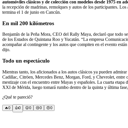
automóviles clásicos y de colección con modelos desde 1975 en ad
la recepción de madrinas, remolques y autos de los participantes. Los a
termina el 1 de junio en Cancún.
En mil 200 kilómetros
Benjamín de la Peña Mora, CEO del Rally Maya, declaró que todo se enc
de los Estados de Quintana Roo y Yucatán. “La empresa Comunicación 
acompañar al contingente y los autos que compiten en el evento están
dijo.
Todo un espectáculo
Mientras tanto, los aficionados a los autos clásicos ya pueden admi
Cadillac, Citröen, Mercedes Benz, Morgan, Ford, y Chevrolet, entre o
mestizaje con el encuentro entre Mayas y españoles. La cuarta etapa d
XXI de Mérida, luego tomará rumbo dentro de la quinta y última fas
¿Qué te pareció?
🔥
0
👍
0
😲
0
😢
0
😠
0