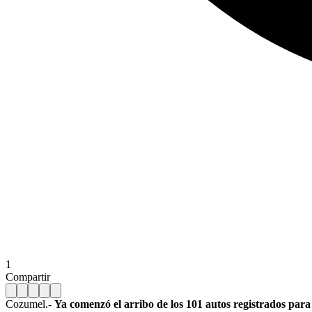
1
Compartir
Cozumel.-
Ya comenzó el arribo de los 101 autos registrados par