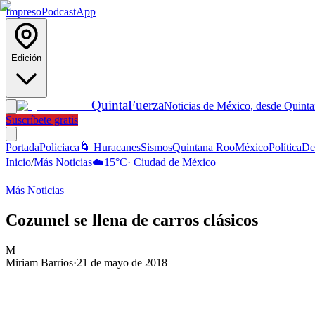
Impreso
Podcast
App
Edición
Quinta
Fuerza
Noticias de México, desde Quint
Suscríbete gratis
Portada
Policiaca
🌀 Huracanes
Sismos
Quintana Roo
México
Política
De
Inicio
/
Más Noticias
☁️
15
°C
·
Ciudad de México
Más Noticias
Cozumel se llena de carros clásicos
M
Miriam Barrios
·
21 de mayo de 2018