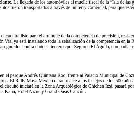
elante.
La llegada de los automóviles al muelle fiscal de la “Isla de las 
utos fueron transportados a través de un ferry comercial, para que estén
uentra listo para el arranque de la competencia de precisión, resisten
Vial ya está instalando toda la señalización de la competencia en la
 asegurados contra daños a terceros por Seguros El Águila, compañía as
rar en el parque Andrés Quintana Roo, frente al Palacio Municipal de C
tros. El Rally Maya México darán realce a los festejos de los 500 año
el circuito iniciará en la Zona Arqueológica de Chichen Itzá, pasará po
e, a Kaua, Hotel Nizuc y Grand Oasis Cancún.