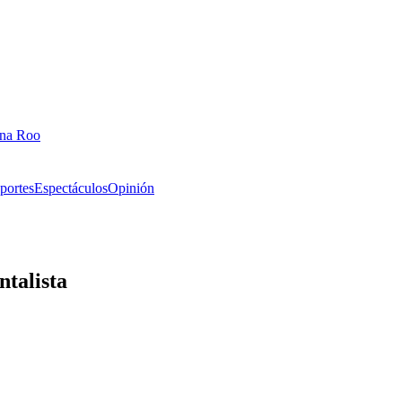
ana Roo
portes
Espectáculos
Opinión
talista