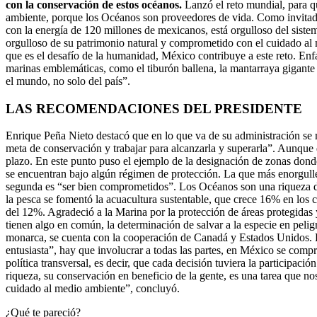
con la conservación de estos océanos.
Lanzó el reto mundial, para qu
ambiente, porque los Océanos son proveedores de vida. Como invitado 
con la energía de 120 millones de mexicanos, está orgulloso del sist
orgulloso de su patrimonio natural y comprometido con el cuidado al 
que es el desafío de la humanidad, México contribuye a este reto. Enf
marinas emblemáticas, como el tiburón ballena, la mantarraya gigante
el mundo, no solo del país”.
LAS RECOMENDACIONES DEL PRESIDENTE
Enrique Peña Nieto destacó que en lo que va de su administración se m
meta de conservación y trabajar para alcanzarla y superarla”. Aunque d
plazo. En este punto puso el ejemplo de la designación de zonas dond
se encuentran bajo algún régimen de protección. La que más enorgulle
segunda es “ser bien comprometidos”. Los Océanos son una riqueza de 
la pesca se fomentó la acuacultura sustentable, que crece 16% en los 
del 12%. Agradeció a la Marina por la protección de áreas protegidas y
tienen algo en común, la determinación de salvar a la especie en pelig
monarca, se cuenta con la cooperación de Canadá y Estados Unidos. E
entusiasta”, hay que involucrar a todas las partes, en México se comp
política transversal, es decir, que cada decisión tuviera la participa
riqueza, su conservación en beneficio de la gente, es una tarea que 
cuidado al medio ambiente”, concluyó.
¿Qué te pareció?