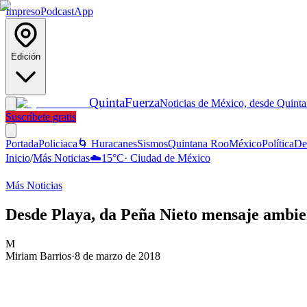
Impreso
Podcast
App
Edición
Quinta
Fuerza
Noticias de México, desde Quint
Suscríbete gratis
Portada
Policiaca
🌀 Huracanes
Sismos
Quintana Roo
México
Política
De
Inicio
/
Más Noticias
☁️
15
°C
·
Ciudad de México
Más Noticias
Desde Playa, da Peña Nieto mensaje ambien
M
Miriam Barrios
·
8 de marzo de 2018