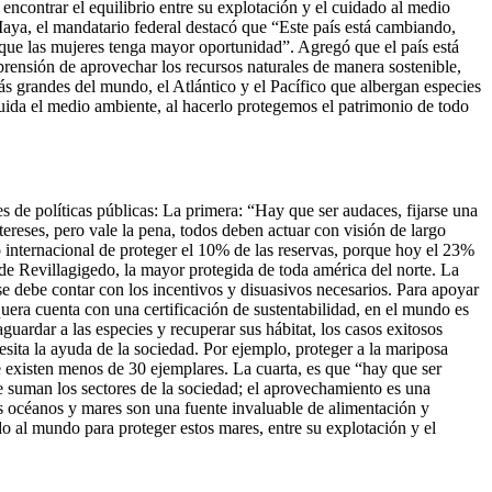
encontrar el equilibrio entre su explotación y el cuidado al medio
aya, el mandatario federal destacó que “Este país está cambiando,
que las mujeres tenga mayor oportunidad”. Agregó que el país está
rensión de aprovechar los recursos naturales de manera sostenible,
s grandes del mundo, el Atlántico y el Pacífico que albergan especies
uida el medio ambiente, al hacerlo protegemos el patrimonio de todo
 de políticas públicas: La primera: “Hay que ser audaces, fijarse una
ereses, pero vale la pena, todos deben actuar con visión de largo
 internacional de proteger el 10% de las reservas, porque hoy el 23%
e Revillagigedo, la mayor protegida de toda américa del norte. La
e debe contar con los incentivos y disuasivos necesarios. Para apoyar
uera cuenta con una certificación de sustentabilidad, en el mundo es
uardar a las especies y recuperar sus hábitat, los casos exitosos
esita la ayuda de la sociedad. Por ejemplo, proteger a la mariposa
 existen menos de 30 ejemplares. La cuarta, es que “hay que ser
e suman los sectores de la sociedad; el aprovechamiento es una
Los océanos y mares son una fuente invaluable de alimentación y
o al mundo para proteger estos mares, entre su explotación y el