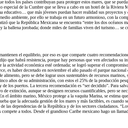
e todos los países contribuyan para proteger estos mares, que se pueda 
especial de la Cumbre que se lleva a cabo en un hotel de la Riviera M
ema educativo… que más jóvenes puedan hacer realidad sus proyectos y 
medio ambiente, por ello se trabaja en un futuro armonioso, con la comp
atizó que la República Mexicana se encuentra “entre los dos océanos má
 y la ballena jorobada; donde miles de familias viven del turismo… se c
antienen el equilibrio, por eso es que comparte cuatro recomendaciones
ijo que habrá resistencia, porque hay personas que ven afectados su int
e la actividad económica esté ordenada; se logró superar el compromiso
ce, es haber decretado en noviembre el año pasado el parque nacional d
alimento, pero se debe lograr usos sustentables de recursos marinos, s
cinco años de su administración, con estos el 25% de la producción pesq
 de los puertos. La tercera recomendación es “ser decidido”. Para salvag
ro de extinción, aunque se designen recursos cuantificables, pero se nec
n el ámbito marino, México protege a la vaquita Marina, se estima que
rueba que la adecuada gestión de los mares y más factibles, es cuando s
ción de las dependencias de la República y de los sectores ciudadanos. “
nos compete a todos. Desde el grandioso Caribe mexicano hago un llamad