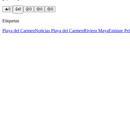
🔥
0
👍
0
😲
0
😢
0
😠
0
Etiquetas
Playa del Carmen
Noticias Playa del Carmen
Riviera Maya
Enrique Pe