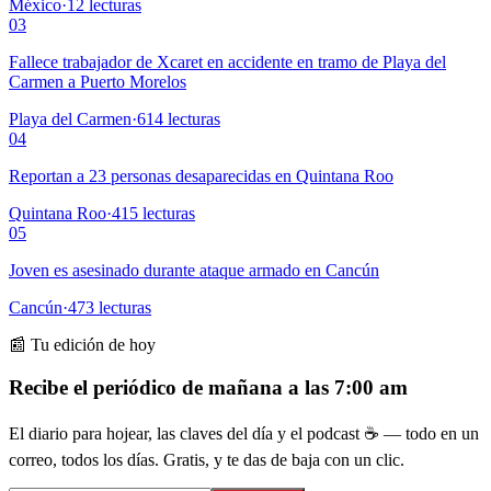
México
·
12
lecturas
03
Fallece trabajador de Xcaret en accidente en tramo de Playa del
Carmen a Puerto Morelos
Playa del Carmen
·
614
lecturas
04
Reportan a 23 personas desaparecidas en Quintana Roo
Quintana Roo
·
415
lecturas
05
Joven es asesinado durante ataque armado en Cancún
Cancún
·
473
lecturas
📰 Tu edición de hoy
Recibe el periódico de mañana a las 7:00 am
El diario para hojear, las claves del día y el podcast ☕ — todo en un
correo, todos los días. Gratis, y te das de baja con un clic.