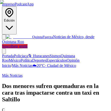
Impreso
Podcast
App
Edición
Noticias de México, desde
Quinta
Fuerza
Quintana Roo
Suscríbete gratis
Portada
Policiaca
🌀 Huracanes
Sismos
Quintana
Roo
México
Política
Deportes
Espectáculos
Opinión
Inicio
/
Más Noticias
☁️
20
°C
·
Ciudad de México
Más Noticias
Dos menores sufren quemaduras en la
cara tras impactarse contra un taxi en
Saltillo
C