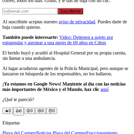
correo, todos los días. Gratis, y te das de baja con un clic.
Suscribirme
Al suscribirte aceptas nuestro
aviso de privacidad
. Puedes darte de
baja cuando quieras.
También puede interesarte:
Video: Detienen a sujeto por
estrangular y asesinar a una mujer de 69 años en Cdmx
El herido huyó y acudió al Hospital General por su propia cuenta,
sin llamar a una ambulancia.
Al lugar acudieron agentes de la Policía Municipal, pero aunque se
lanzaron en búsqueda de los responsables, no los hallaron.
¡Ya estamos en Google News! Mantente al día con las noticias
más importantes de México y el Mundo, haz clic
aquí
¿Qué te pareció?
🔥
0
👍
0
😲
0
😢
0
😠
0
Etiquetas
Playa del Carmen
Noticias Playa del Carmen
Fraccionamiento