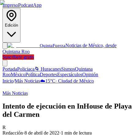
Impreso
Podcast
App
Edición
Noticias de México, desde
Quinta
Fuerza
Quintana Roo
Suscríbete gratis
Portada
Policiaca
🌀 Huracanes
Sismos
Quintana
Roo
México
Política
Deportes
Espectáculos
Opinión
Inicio
/
Más Noticias
☁️
15
°C
·
Ciudad de México
Más Noticias
Intento de ejecución en InHouse de Playa
del Carmen
R
Redacción
·
8 de abril de 2022
·
1
min de lectura