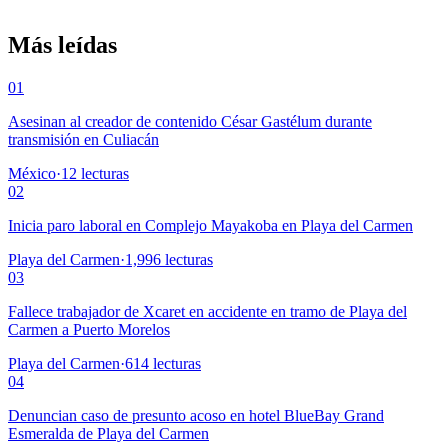
Más leídas
01
Asesinan al creador de contenido César Gastélum durante
transmisión en Culiacán
México
·
12
lecturas
02
Inicia paro laboral en Complejo Mayakoba en Playa del Carmen
Playa del Carmen
·
1,996
lecturas
03
Fallece trabajador de Xcaret en accidente en tramo de Playa del
Carmen a Puerto Morelos
Playa del Carmen
·
614
lecturas
04
Denuncian caso de presunto acoso en hotel BlueBay Grand
Esmeralda de Playa del Carmen