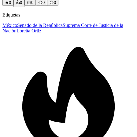
🔥
0
👍
0
😲
0
😢
0
😠
0
Etiquetas
México
Senado de la República
Suprema Corte de Justicia de la
Nación
Loretta Ortiz