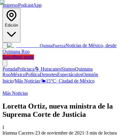
Impreso
Podcast
App
Edición
Noticias de México, desde
Quinta
Fuerza
Quintana Roo
Suscríbete gratis
Portada
Policiaca
🌀 Huracanes
Sismos
Quintana
Roo
México
Política
Deportes
Espectáculos
Opinión
Inicio
/
Más Noticias
🌤️
15
°C
·
Ciudad de México
Más Noticias
Loretta Ortiz, nueva ministra de la
Suprema Corte de Justicia
I
Iriamna Caceres
·
23 de noviembre de 2021
·
3
min de lectura