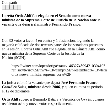
Compartir
Loretta Ortiz Ahlf fue elegida en el Senado como nueva
ministra de la Suprema Corte de Justicia de la Nación ante la
vacante que dejará el ministro Fernando Franco.
Con 92 votos a favor, 4 en contra y 1 abstención, logrando la
mayoría calificada de dos terceras partes de los senadores presentes
en la sesión, Loretta Ortiz Ahlf fue elegida, en la Cámara Alta, como
nueva ministra de la Suprema Corte de la Justicia de la
Nación (SCJN).
https://twitter.com/lopezdoriga/status/1463274599421030410?
ref_src=twsrc%5Etfw%7Ctwcamp%5Etweetembed%7Ctwter
ortiz-nueva-ministra-suprema-corte%2F
La jurista cubrirá la vacante que dejará
José Fernando Franco
González Salas
,
ministro desde 2006
, y quien culmina su periodo
el 12 de diciembre.
Ortiz Ahlf
superó a Bernardo Bátiz y a Verónica de Gyvés, quienes
recibieron ocho y nueve votos respectivamente.