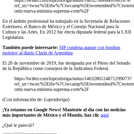
https://twitter.com/lopezdoriga/status/1463278006491881474?
ref_src=twsrc%5Etfw%7Ctwcamp%5Etweetembed%7Ctwter
ortiz-nueva-ministra-suprema-corte%2F
En el ámbito profesional ha trabajado en la Secretaría de Relaciones
Exteriores, el Banco de México y el Consejo Nacional para la
Cultura y las Artes. En 2012 fue electa diputada federal para la LXII
Legislatura.
También puede interesarte:
SIP condena ataque con bombas
molotov al diario Clarín de Argentina
El 20 de noviembre de 2019, fue designada por el Pleno del Senado
de la República como consejera de la Judicatura Federal.
https://twitter.com/lopezdoriga/status/1463280124871299073?
ref_src=twsrc%5Etfw%7Ctwcamp%5Etweetembed%7Ctwter
ortiz-nueva-ministra-suprema-corte%2F
(Con información de:
Lopezdoriga
)
¡Ya estamos en Google News! Mantente al día con las noticias
más importantes de México y el Mundo, haz clic
aquí
¿Qué te pareció?