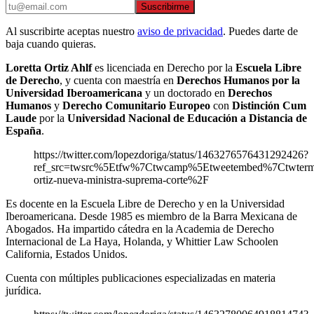
Suscribirme
Al suscribirte aceptas nuestro
aviso de privacidad
. Puedes darte de
baja cuando quieras.
Loretta Ortiz Ahlf
es licenciada en Derecho por la
Escuela Libre
de Derecho
, y cuenta con maestría en
Derechos Humanos por la
Universidad Iberoamericana
y un doctorado en
Derechos
Humanos
y
Derecho Comunitario
Europeo
con
Distinción Cum
Laude
por la
Universidad Nacional de Educación a Distancia de
España
.
https://twitter.com/lopezdoriga/status/1463276576431292426?
ref_src=twsrc%5Etfw%7Ctwcamp%5Etweetembed%7Ctwter
ortiz-nueva-ministra-suprema-corte%2F
Es docente en la Escuela Libre de Derecho y en la Universidad
Iberoamericana. Desde 1985 es miembro de la Barra Mexicana de
Abogados. Ha impartido cátedra en la Academia de Derecho
Internacional de La Haya, Holanda, y Whittier Law Schoolen
California, Estados Unidos.
Cuenta con múltiples publicaciones especializadas en materia
jurídica.