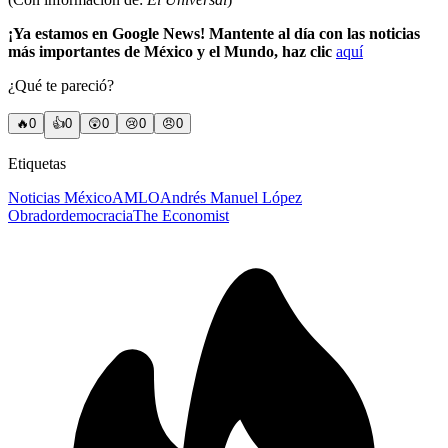
¡Ya estamos en Google News! Mantente al día con las noticias
más importantes de México y el Mundo, haz clic
aquí
¿Qué te pareció?
🔥
0
👍
0
😲
0
😢
0
😠
0
Etiquetas
Noticias México
AMLO
Andrés Manuel López
Obrador
democracia
The Economist