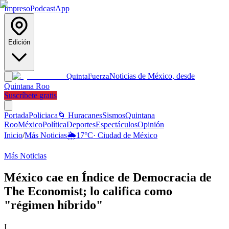
Impreso
Podcast
App
Edición
Noticias de México, desde
Quinta
Fuerza
Quintana Roo
Suscríbete gratis
Portada
Policiaca
🌀 Huracanes
Sismos
Quintana
Roo
México
Política
Deportes
Espectáculos
Opinión
Inicio
/
Más Noticias
🌦️
17
°C
·
Ciudad de México
Más Noticias
México cae en Índice de Democracia de
The Economist; lo califica como
"régimen híbrido"
I