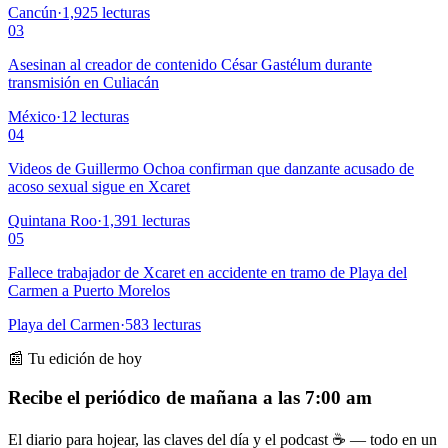
Cancún
·
1,925
lecturas
03
Asesinan al creador de contenido César Gastélum durante
transmisión en Culiacán
México
·
12
lecturas
04
Videos de Guillermo Ochoa confirman que danzante acusado de
acoso sexual sigue en Xcaret
Quintana Roo
·
1,391
lecturas
05
Fallece trabajador de Xcaret en accidente en tramo de Playa del
Carmen a Puerto Morelos
Playa del Carmen
·
583
lecturas
📰 Tu edición de hoy
Recibe el periódico de mañana a las 7:00 am
El diario para hojear, las claves del día y el podcast ☕ — todo en un