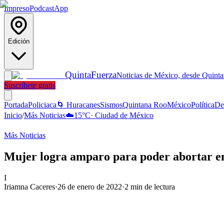
Impreso
Podcast
App
Edición
Quinta
Fuerza
Noticias de México, desde Quint
Suscríbete gratis
Portada
Policiaca
🌀 Huracanes
Sismos
Quintana Roo
México
Política
De
Inicio
/
Más Noticias
☁️
15
°C
·
Ciudad de México
Más Noticias
Mujer logra amparo para poder abortar e
I
Iriamna Caceres
·
26 de enero de 2022
·
2
min de lectura