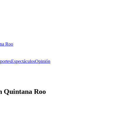
ana Roo
portes
Espectáculos
Opinión
n Quintana Roo