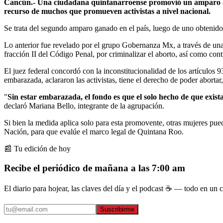
Cancún.- Una ciudadana quintanarroense promovió un amparo ante l
recurso de muchos que promueven activistas a nivel nacional.
Se trata del segundo amparo ganado en el país, luego de uno obteni
Lo anterior fue revelado por el grupo Gobernanza Mx, a través de una 
fracción II del Código Penal, por criminalizar el aborto, así como con
El juez federal concordó con la inconstitucionalidad de los artículos 9
embarazada, aclararon las activistas, tiene el derecho de poder abortar, 
"
Sin estar embarazada, el fondo es que el solo hecho de que exis
declaró Mariana Bello, integrante de la agrupación.
Si bien la medida aplica solo para esta promovente, otras mujeres pue
Nación, para que evalúe el marco legal de Quintana Roo.
📰 Tu edición de hoy
Recibe el periódico de mañana a las 7:00 am
El diario para hojear, las claves del día y el podcast ☕ — todo en un co
Suscribirme