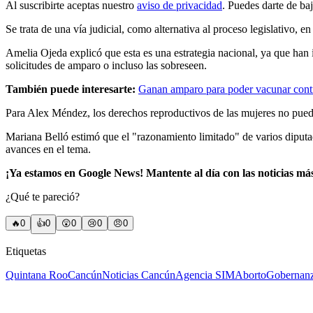
Al suscribirte aceptas nuestro
aviso de privacidad
. Puedes darte de ba
Se trata de una vía judicial, como alternativa al proceso legislativo, e
Amelia Ojeda explicó que esta es una estrategia nacional, ya que han 
solicitudes de amparo o incluso las sobreseen.
También puede interesarte:
Ganan amparo para poder vacunar contr
Para Alex Méndez, los derechos reproductivos de las mujeres no pueden
Mariana Belló estimó que el "razonamiento limitado" de varios diputad
avances en el tema.
¡Ya estamos en Google News! Mantente al día con las noticias má
¿Qué te pareció?
🔥
0
👍
0
😲
0
😢
0
😠
0
Etiquetas
Quintana Roo
Cancún
Noticias Cancún
Agencia SIM
Aborto
Gobernan