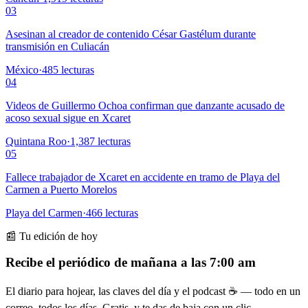
03
Asesinan al creador de contenido César Gastélum durante
transmisión en Culiacán
México
·
485
lecturas
04
Videos de Guillermo Ochoa confirman que danzante acusado de
acoso sexual sigue en Xcaret
Quintana Roo
·
1,387
lecturas
05
Fallece trabajador de Xcaret en accidente en tramo de Playa del
Carmen a Puerto Morelos
Playa del Carmen
·
466
lecturas
📰 Tu edición de hoy
Recibe el periódico de mañana a las 7:00 am
El diario para hojear, las claves del día y el podcast ☕ — todo en un
correo, todos los días. Gratis, y te das de baja con un clic.