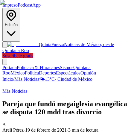
Impreso
Podcast
App
Edición
Noticias de México, desde
Quinta
Fuerza
Quintana Roo
Suscríbete gratis
Portada
Policiaca
🌀 Huracanes
Sismos
Quintana
Roo
México
Política
Deportes
Espectáculos
Opinión
Inicio
/
Más Noticias
🌤️
13
°C
·
Ciudad de México
Más Noticias
Pareja que fundó megaiglesia evangélica
se disputa 120 mdd tras divorcio
A
Areli Pérez
·
19 de febrero de 2021
·
3
min de lectura