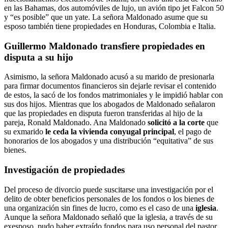
en las Bahamas, dos automóviles de lujo, un avión tipo jet Falcon 50
y “es posible” que un yate. La señora Maldonado asume que su
esposo también tiene propiedades en Honduras, Colombia e Italia.
Guillermo Maldonado transfiere propiedades en
disputa a su hijo
Asimismo, la señora Maldonado acusó a su marido de presionarla
para firmar documentos financieros sin dejarle revisar el contenido
de estos, la sacó de los fondos matrimoniales y le impidió hablar con
sus dos hijos. Mientras que los abogados de Maldonado señalaron
que las propiedades en disputa fueron transferidas al hijo de la
pareja, Ronald Maldonado. Ana Maldonado
solicitó a la corte
que
su exmarido
le ceda la
vivienda conyugal principal
, el pago de
honorarios de los abogados y una distribución “equitativa” de sus
bienes.
Investigación de propiedades
Del proceso de divorcio puede suscitarse una investigación por el
delito de obter beneficios personales de los fondos o los bienes de
una organización sin fines de lucro, como es el caso de una
iglesia
.
Aunque la señora Maldonado señaló que la iglesia, a través de su
exesposo, pudo haber extraído fondos para uso personal del pastor,