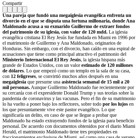
Compartir
Una pareja que fundó una megaiglesia evangélica enfrenta un
divorcio en el que se disputa una fortuna millonaria, donde A
na
Maldonado acusa a su exmarido Guillermo de extraer fondos
del patrimonio de su iglesia, con valor de 120 mdd.
La iglesia
evangélica cristiana El Rey Jesús fue fundada en Miami en 1996 por
el matrimonio de Guillermo y Ana Maldonado, originarios de
Honduras. Sin embargo, con el divorcio, han caído en una espiral de
acusaciones que tiene como principal atractivo el patrimonio del
Ministerio Internacional El Rey Jesús
, la iglesia hispana más
grande de Estados Unidos, con un valor
estimado de 120 millones
de dólares
. Lo que empezó como un templo en la sala de su casa,
con
12 feligreses
, se convirtió muchos años después en una
megaiglesia
que presume una
asistencia semanal de 15 mil a 20
mil personas.
Aunque Guillermo Maldonado fue recientemente por
su cercanía con el expresidente Donald Trump y sus teorías sobre la
pandemia de coronavirus y las vacunas. Pero el fin de su matrimonio
lo ha vuelto a poner bajo los reflectores, sobre todo
por los lujos
en
los que presuntamente vive este pastor evangélico. Lo que
significaría un delito, en caso de que se llegue a probar que
Maldonado ha estado extrayendo fondos de la iglesia para beneficio
personal. De acuerdo con documentos obtenidos por el diario Miami
Herald, el matrimonio Maldonado tiene tres propiedades en
fraccionamientos exclusivos de Miami, así como una casa de verano