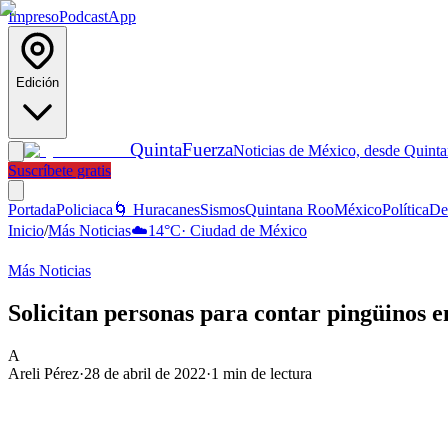
Impreso
Podcast
App
Edición
Quinta
Fuerza
Noticias de México, desde Quint
Suscríbete gratis
Portada
Policiaca
🌀 Huracanes
Sismos
Quintana Roo
México
Política
De
Inicio
/
Más Noticias
☁️
14
°C
·
Ciudad de México
Más Noticias
Solicitan personas para contar pingüinos e
A
Areli Pérez
·
28 de abril de 2022
·
1
min de lectura