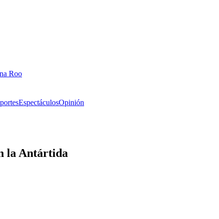
ana Roo
portes
Espectáculos
Opinión
n la Antártida