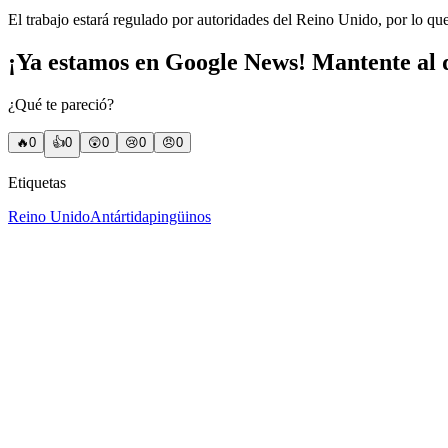
El trabajo estará regulado por autoridades del Reino Unido, por lo qu
¡Ya estamos en Google News! Mantente al d
¿Qué te pareció?
🔥
0
👍
0
😲
0
😢
0
😠
0
Etiquetas
Reino Unido
Antártida
pingüinos