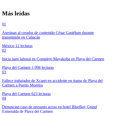
Más leídas
01
Asesinan al creador de contenido César Gastélum durante
transmisión en Culiacán
México
·
12
lecturas
02
Inicia paro laboral en Complejo Mayakoba en Playa del Carmen
Playa del Carmen
·
1,998
lecturas
03
Fallece trabajador de Xcaret en accidente en tramo de Playa del
Carmen a Puerto Morelos
Playa del Carmen
·
623
lecturas
04
Denuncian caso de presunto acoso en hotel BlueBay Grand
Esmeralda de Playa del Carmen