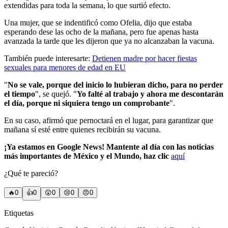
extendidas para toda la semana, lo que surtió efecto.
Una mujer, que se indentificó como Ofelia, dijo que estaba
esperando dese las ocho de la mañana, pero fue apenas hasta
avanzada la tarde que les dijeron que ya no alcanzaban la vacuna.
También puede interesarte:
Detienen madre por hacer fiestas
sexuales para menores de edad en EU
"
No se vale, porque del inicio lo hubieran dicho, para no perder
el tiempo
", se quejó. "
Yo falté al trabajo y ahora me descontarán
el día, porque ni siquiera tengo un comprobante
".
En su caso, afirmó que pernoctará en el lugar, para garantizar que
mañana sí esté entre quienes recibirán su vacuna.
¡Ya estamos en Google News! Mantente al día con las noticias
más importantes de México y el Mundo, haz clic
aquí
¿Qué te pareció?
🔥
0
👍
0
😲
0
😢
0
😠
0
Etiquetas