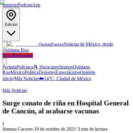
Impreso
Podcast
App
Edición
Noticias de México, desde
Quinta
Fuerza
Quintana Roo
Suscríbete gratis
Portada
Policiaca
🌀 Huracanes
Sismos
Quintana
Roo
México
Política
Deportes
Espectáculos
Opinión
Inicio
/
Más Noticias
☁️
14
°C
·
Ciudad de México
Más Noticias
Surge conato de riña en Hospital General
de Cancún, al acabarse vacunas
I
Iriamna Caceres
·
19 de octubre de 2021
·
3
min de lectura