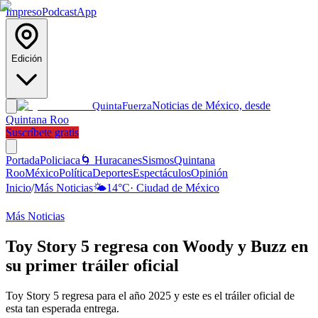
Impreso
Podcast
App
Edición
Noticias de México, desde
Quinta
Fuerza
Quintana Roo
Suscríbete gratis
Portada
Policiaca
🌀 Huracanes
Sismos
Quintana
Roo
México
Política
Deportes
Espectáculos
Opinión
Inicio
/
Más Noticias
🌤️
14
°C
·
Ciudad de México
Más Noticias
Toy Story 5 regresa con Woody y Buzz en
su primer tráiler oficial
Toy Story 5 regresa para el año 2025 y este es el tráiler oficial de
esta tan esperada entrega.