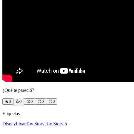
¿Qué te pareció?
🔥
0
👍
0
😲
0
😢
0
😠
0
Etiquetas
Disney
Pixar
Toy Story
Toy Story 5