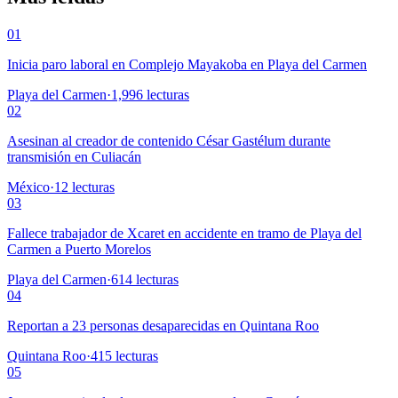
01
Inicia paro laboral en Complejo Mayakoba en Playa del Carmen
Playa del Carmen
·
1,996
lecturas
02
Asesinan al creador de contenido César Gastélum durante
transmisión en Culiacán
México
·
12
lecturas
03
Fallece trabajador de Xcaret en accidente en tramo de Playa del
Carmen a Puerto Morelos
Playa del Carmen
·
614
lecturas
04
Reportan a 23 personas desaparecidas en Quintana Roo
Quintana Roo
·
415
lecturas
05