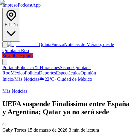
Impreso
Podcast
App
Edición
Noticias de México, desde
Quinta
Fuerza
Quintana Roo
Suscríbete gratis
Portada
Policiaca
🌀 Huracanes
Sismos
Quintana
Roo
México
Política
Deportes
Espectáculos
Opinión
Inicio
/
Más Noticias
🌦️
22
°C
·
Ciudad de México
Más Noticias
UEFA suspende Finalissima entre España
y Argentina; Qatar ya no será sede
G
Gaby Torres
·
15 de marzo de 2026
·
3
min de lectura