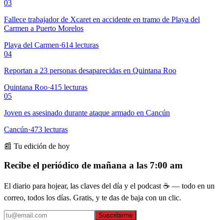
03
Fallece trabajador de Xcaret en accidente en tramo de Playa del
Carmen a Puerto Morelos
Playa del Carmen
·
614
lecturas
04
Reportan a 23 personas desaparecidas en Quintana Roo
Quintana Roo
·
415
lecturas
05
Joven es asesinado durante ataque armado en Cancún
Cancún
·
473
lecturas
📰 Tu edición de hoy
Recibe el periódico de mañana a las 7:00 am
El diario para hojear, las claves del día y el podcast ☕ — todo en un
correo, todos los días. Gratis, y te das de baja con un clic.
Suscribirme