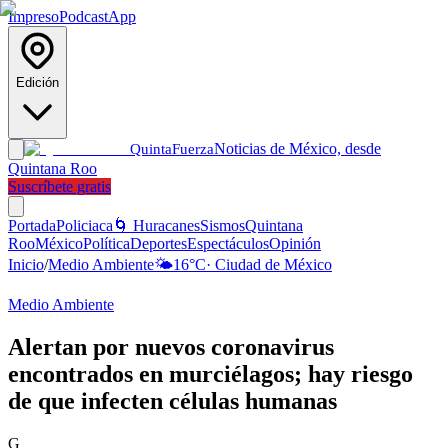
Impreso
Podcast
App
Edición
Noticias de México, desde
Quinta
Fuerza
Quintana Roo
Suscríbete gratis
Portada
Policiaca
🌀 Huracanes
Sismos
Quintana
Roo
México
Política
Deportes
Espectáculos
Opinión
Inicio
/
Medio Ambiente
🌤️
16
°C
·
Ciudad de México
Medio Ambiente
Alertan por nuevos coronavirus
encontrados en murciélagos; hay riesgo
de que infecten células humanas
G