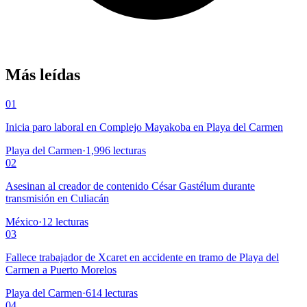
Más leídas
01
Inicia paro laboral en Complejo Mayakoba en Playa del Carmen
Playa del Carmen
·
1,996
lecturas
02
Asesinan al creador de contenido César Gastélum durante
transmisión en Culiacán
México
·
12
lecturas
03
Fallece trabajador de Xcaret en accidente en tramo de Playa del
Carmen a Puerto Morelos
Playa del Carmen
·
614
lecturas
04