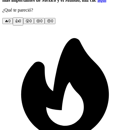
más importantes de México y el Mundo, haz clic
aquí
¿Qué te pareció?
🔥
0
👍
0
😲
0
😢
0
😠
0