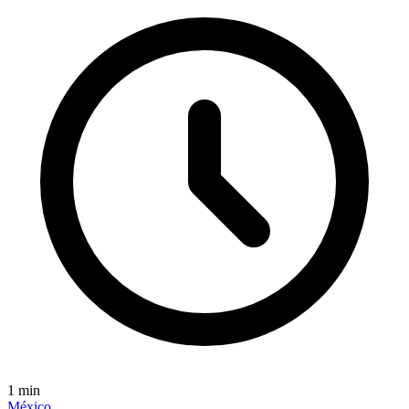
1
min
México