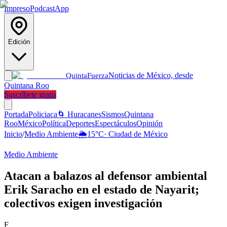
Impreso
Podcast
App
Edición
Noticias de México, desde
Quinta
Fuerza
Quintana Roo
Suscríbete gratis
Portada
Policiaca
🌀 Huracanes
Sismos
Quintana
Roo
México
Política
Deportes
Espectáculos
Opinión
Inicio
/
Medio Ambiente
🌦️
15
°C
·
Ciudad de México
Medio Ambiente
Atacan a balazos al defensor ambiental
Erik Saracho en el estado de Nayarit;
colectivos exigen investigación
F