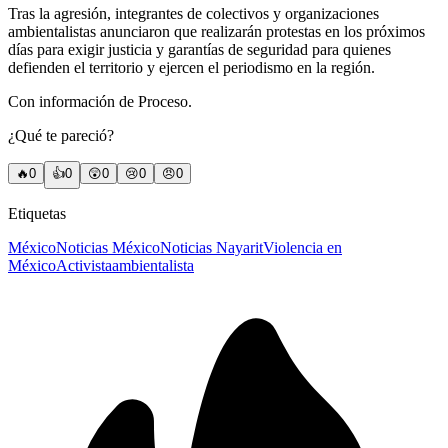
Tras la agresión, integrantes de colectivos y organizaciones
ambientalistas anunciaron que realizarán protestas en los próximos
días para exigir justicia y garantías de seguridad para quienes
defienden el territorio y ejercen el periodismo en la región.
Con información de Proceso.
¿Qué te pareció?
🔥
0
👍
0
😲
0
😢
0
😠
0
Etiquetas
México
Noticias México
Noticias Nayarit
Violencia en
México
Activista
ambientalista