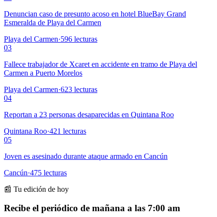
Denuncian caso de presunto acoso en hotel BlueBay Grand
Esmeralda de Playa del Carmen
Playa del Carmen
·
596
lecturas
03
Fallece trabajador de Xcaret en accidente en tramo de Playa del
Carmen a Puerto Morelos
Playa del Carmen
·
623
lecturas
04
Reportan a 23 personas desaparecidas en Quintana Roo
Quintana Roo
·
421
lecturas
05
Joven es asesinado durante ataque armado en Cancún
Cancún
·
475
lecturas
📰 Tu edición de hoy
Recibe el periódico de mañana a las 7:00 am