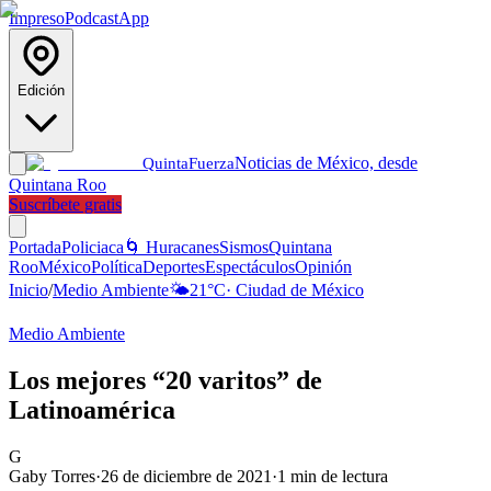
Impreso
Podcast
App
Edición
Noticias de México, desde
Quinta
Fuerza
Quintana Roo
Suscríbete gratis
Portada
Policiaca
🌀 Huracanes
Sismos
Quintana
Roo
México
Política
Deportes
Espectáculos
Opinión
Inicio
/
Medio Ambiente
🌤️
21
°C
·
Ciudad de México
Medio Ambiente
Los mejores “20 varitos” de
Latinoamérica
G
Gaby Torres
·
26 de diciembre de 2021
·
1
min de lectura