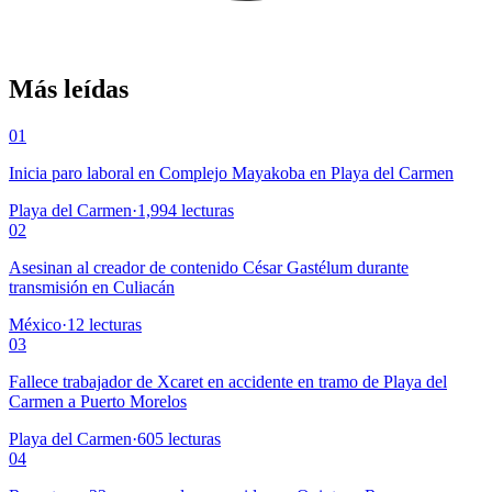
Más leídas
01
Inicia paro laboral en Complejo Mayakoba en Playa del Carmen
Playa del Carmen
·
1,994
lecturas
02
Asesinan al creador de contenido César Gastélum durante
transmisión en Culiacán
México
·
12
lecturas
03
Fallece trabajador de Xcaret en accidente en tramo de Playa del
Carmen a Puerto Morelos
Playa del Carmen
·
605
lecturas
04