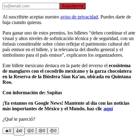
Suscribirme
Al suscribirte aceptas nuestro
aviso de privacidad
. Puedes darte de
baja cuando quieras.
Para ganar uno de estos premios, los billetes “deben combinar el arte
visual y altos niveles de sofisticación técnica y de seguridad, con un
énfasis considerable sobre cómo reflejar el patrimonio cultural del
país emisor en el billete, y la relevancia del diseño general y el
simbolismo para el país emisor”, explicaron los organizadores.
Este billete mexicano destaca en la parte del reverso el
ecosistema
de manglares con el cocodrilo mexicano y la garza chocolatera
en la Reserva de la Biósfera Sian Ka’an, ubicada en Quintana
Roo.
Con información de: Sopitas
¡Ya estamos en Google News! Mantente al día con las noticias
más importantes de México y el Mundo, haz clic
aquí
¿Qué te pareció?
🔥
0
👍
0
😲
0
😢
0
😠
0