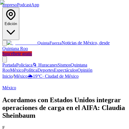
Impreso
Podcast
App
Edición
Noticias de México, desde
Quinta
Fuerza
Quintana Roo
Suscríbete gratis
Portada
Policiaca
🌀 Huracanes
Sismos
Quintana
Roo
México
Política
Deportes
Espectáculos
Opinión
Inicio
/
México
🌦️
19
°C
·
Ciudad de México
México
Acordamos con Estados Unidos integrar
operaciones de carga en el AIFA: Claudia
Sheinbaum
F