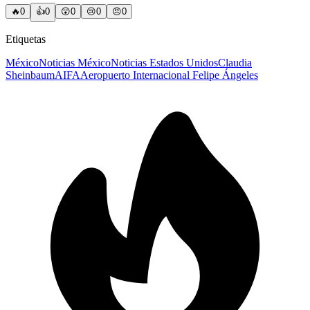
🔥
0
👍
0
😲
0
😢
0
😠
0
Etiquetas
México
Noticias México
Noticias Estados Unidos
Claudia
Sheinbaum
AIFA
Aeropuerto Internacional Felipe Ángeles