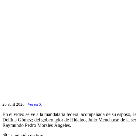
26 abril 2026 ·
Ver en X
En el video se ve a la mandataria federal acompañada de su esposo, J
Delfina Gómez; del gobernador de Hidalgo, Julio Menchaca; de la secr
Raymundo Pedro Morales Ángeles.
📰 Tu edición de hoy