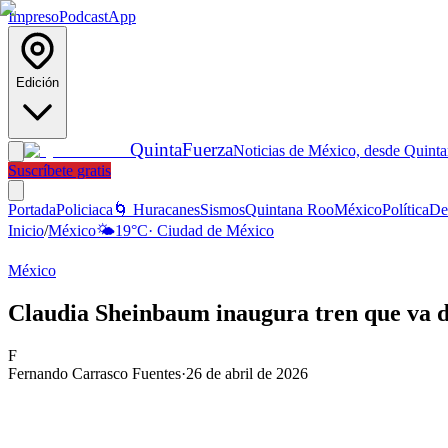
Impreso
Podcast
App
Edición
Quinta
Fuerza
Noticias de México, desde Quint
Suscríbete gratis
Portada
Policiaca
🌀 Huracanes
Sismos
Quintana Roo
México
Política
De
Inicio
/
México
🌤️
19
°C
·
Ciudad de México
México
Claudia Sheinbaum inaugura tren que va 
F
Fernando Carrasco Fuentes
·
26 de abril de 2026