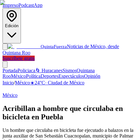
Impreso
Podcast
App
Edición
Noticias de México, desde
Quinta
Fuerza
Quintana Roo
Suscríbete gratis
Portada
Policiaca
🌀 Huracanes
Sismos
Quintana
Roo
México
Política
Deportes
Espectáculos
Opinión
Inicio
/
México
☀️
24
°C
·
Ciudad de México
México
Acribillan a hombre que circulaba en
bicicleta en Puebla
Un hombre que circulaba en bicicleta fue ejecutado a balazos en la
junta auxiliar de San Sebastián Cuacnopalan, municipio de Palmar