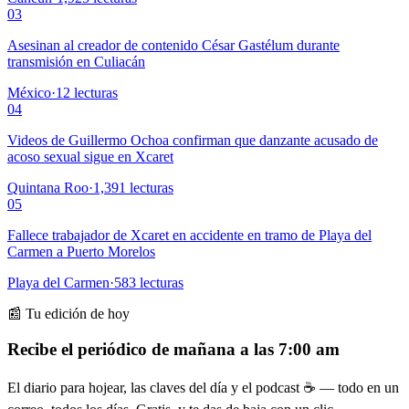
03
Asesinan al creador de contenido César Gastélum durante
transmisión en Culiacán
México
·
12
lecturas
04
Videos de Guillermo Ochoa confirman que danzante acusado de
acoso sexual sigue en Xcaret
Quintana Roo
·
1,391
lecturas
05
Fallece trabajador de Xcaret en accidente en tramo de Playa del
Carmen a Puerto Morelos
Playa del Carmen
·
583
lecturas
📰 Tu edición de hoy
Recibe el periódico de mañana a las 7:00 am
El diario para hojear, las claves del día y el podcast ☕ — todo en un