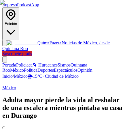
Impreso
Podcast
App
Edición
Noticias de México, desde
Quinta
Fuerza
Quintana Roo
Suscríbete gratis
Portada
Policiaca
🌀 Huracanes
Sismos
Quintana
Roo
México
Política
Deportes
Espectáculos
Opinión
Inicio
/
México
🌦️
15
°C
·
Ciudad de México
México
Adulta mayor pierde la vida al resbalar
de una escalera mientras pintaba su casa
en Durango
C