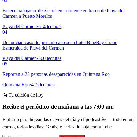
03
Fallece trabajador de Xcaret en accidente en tramo de Playa del
Carmen a Puerto Morelos
Playa del Carmen
·
614
lecturas
04
Denuncian caso de presunto acoso en hotel BlueBay Grand
Esmeralda de Playa del Carmen
Playa del Carmen
·
560
lecturas
05
Reportan a 23 personas desaparecidas en Quintana Roo
Quintana Roo
·
415
lecturas
📰 Tu edición de hoy
Recibe el periódico de mañana a las 7:00 am
El diario para hojear, las claves del día y el podcast ☕ — todo en un
correo, todos los días. Gratis, y te das de baja con un clic.