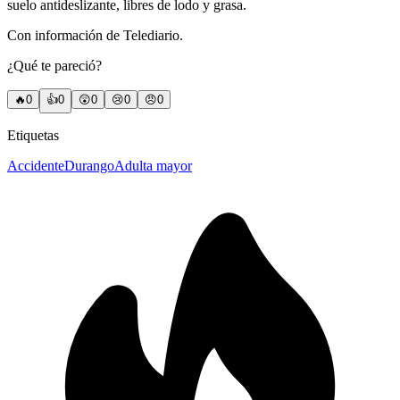
suelo antideslizante, libres de lodo y grasa.
Con información de Telediario.
¿Qué te pareció?
🔥
0
👍
0
😲
0
😢
0
😠
0
Etiquetas
Accidente
Durango
Adulta mayor