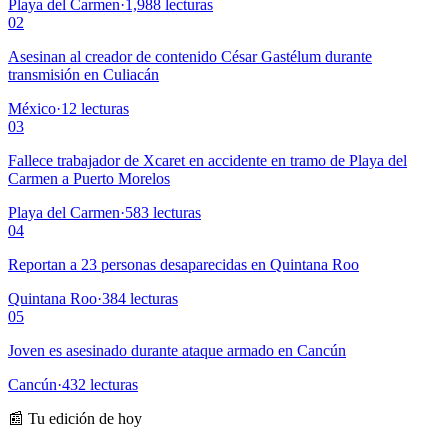
Playa del Carmen
·
1,988
lecturas
02
Asesinan al creador de contenido César Gastélum durante
transmisión en Culiacán
México
·
12
lecturas
03
Fallece trabajador de Xcaret en accidente en tramo de Playa del
Carmen a Puerto Morelos
Playa del Carmen
·
583
lecturas
04
Reportan a 23 personas desaparecidas en Quintana Roo
Quintana Roo
·
384
lecturas
05
Joven es asesinado durante ataque armado en Cancún
Cancún
·
432
lecturas
📰 Tu edición de hoy