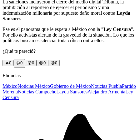
La sanciones incluyeron el c
ierre del medio digital Tribuna, la
prohibición al reportero de ejercer el periodismo y una
indemnización millonaria por supuesto daño moral contra
Layda
Sansores
.
Ese es el panorama que le espera a México con la "
Ley Censura
".
Por ello activistas alertan de la gravedad de la situación. Lo que los
políticos buscan es silenciar toda crítica contra ellos.
¿Qué te pareció?
🔥
0
👍
0
😲
0
😢
0
😠
0
Etiquetas
México
Noticias México
Gobierno de México
Noticias Puebla
Partido
Morena
Noticias Campeche
Layda Sansores
Alejandro Armenta
Ley
Censura