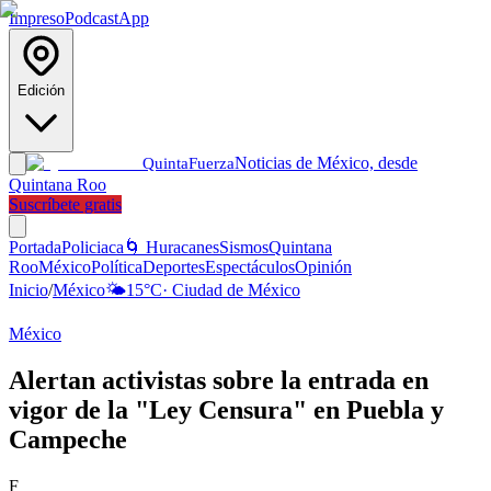
Impreso
Podcast
App
Edición
Noticias de México, desde
Quinta
Fuerza
Quintana Roo
Suscríbete gratis
Portada
Policiaca
🌀 Huracanes
Sismos
Quintana
Roo
México
Política
Deportes
Espectáculos
Opinión
Inicio
/
México
🌤️
15
°C
·
Ciudad de México
México
Alertan activistas sobre la entrada en
vigor de la "Ley Censura" en Puebla y
Campeche
F