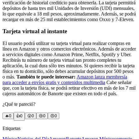
verificación de historial crediticio para obtenerla. La tarjeta permitirá
depósitos de hasta tres mil Unidades de Inversión (UDI) mensuales,
lo que equivale a 18 mil pesos, aproximadamente. Además, se podrá
recargar en más de 25 mil establecimientos como Oxxo y 7-Eleven.
Tarjeta virtual al instante
El usuario podrá utilizar su tarjeta virtual para realizar compras en
línea en Amazon y otros comercios electrónicos. Además de acceder
a servicios digitales como Amazon Prime, Netflix, Spotify y Uber.
Recibirás tu número de tarjeta virtual tan pronto completes tu
aplicación, la cual dura sólo tres minutos. Si quieres recibir la tarjeta
física en tu domicilio, sólo debes acumular depósitos por 500 pesos
o más.
También te puede interesar:
Amazon lanza membresía
para acceder a envíos gratis y contenidos multimedia
Cabe señalar
que, con la tarjeta física, se podrá retirar efectivo en más de los 7 mil
cajeros automáticos de Banorte que existen en todo el país.
¿Qué te pareció?
🔥
0
👍
0
😲
0
😢
0
😠
0
Etiquetas
México
Noticias del Día
Amazon
Banorte
Amazon México
comercio