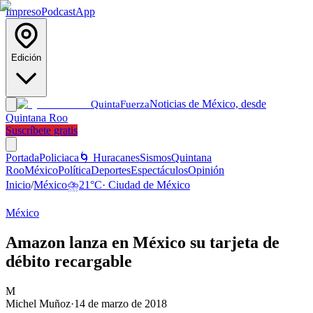
Impreso
Podcast
App
Edición
Noticias de México, desde
Quinta
Fuerza
Quintana Roo
Suscríbete gratis
Portada
Policiaca
🌀 Huracanes
Sismos
Quintana
Roo
México
Política
Deportes
Espectáculos
Opinión
Inicio
/
México
⛈️
21
°C
·
Ciudad de México
México
Amazon lanza en México su tarjeta de
débito recargable
M
Michel Muñoz
·
14 de marzo de 2018