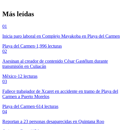
Más leídas
01
Inicia paro laboral en Complejo Mayakoba en Playa del Carmen
Playa del Carmen
·
1,996
lecturas
02
Asesinan al creador de contenido César Gastélum durante
transmisión en Culiacán
México
·
12
lecturas
03
Fallece trabajador de Xcaret en accidente en tramo de Playa del
Carmen a Puerto Morelos
Playa del Carmen
·
614
lecturas
04
Reportan a 23 personas desaparecidas en Quintana Roo