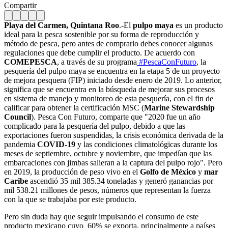
Compartir
Playa del Carmen, Quintana Roo
.-El
pulpo maya
es un producto
ideal para la pesca sostenible por su forma de reproducción y
método de pesca, pero antes de comprarlo debes conocer algunas
regulaciones que debe cumplir el producto. De acuerdo con
COMEPESCA
, a través de su programa
#PescaConFuturo
, la
pesquería del pulpo maya se encuentra en la etapa 5 de un proyecto
de mejora pesquera (FIP) iniciado desde enero de 2019. Lo anterior,
significa que se encuentra en la búsqueda de mejorar sus procesos
en sistema de manejo y monitoreo de esta pesquería, con el fin de
calificar para obtener la certificación MSC (
Marine Stewardship
Council
). Pesca Con Futuro, comparte que "2020 fue un año
complicado para la pesquería del pulpo, debido a que las
exportaciones fueron suspendidas, la crisis económica derivada de la
pandemia
COVID-19
y las condiciones climatológicas durante los
meses de septiembre, octubre y noviembre, que impedían que las
embarcaciones con jimbas salieran a la captura del pulpo rojo". Pero
en 2019, la producción de peso vivo en el
Golfo de México
y
mar
Caribe
ascendió 35 mil 385.34 toneladas y generó ganancias por
mil 538.21 millones de pesos, números que representan la fuerza
con la que se trabajaba por este producto.
Pero sin duda hay que seguir impulsando el consumo de este
producto mexicano cuyo 60% se exporta, principalmente a países