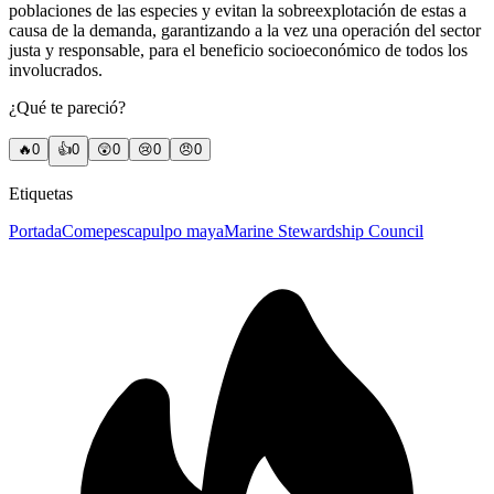
poblaciones de las especies y evitan la sobreexplotación de estas a
causa de la demanda, garantizando a la vez una operación del sector
justa y responsable, para el beneficio socioeconómico de todos los
involucrados.
¿Qué te pareció?
🔥
0
👍
0
😲
0
😢
0
😠
0
Etiquetas
Portada
Comepesca
pulpo maya
Marine Stewardship Council