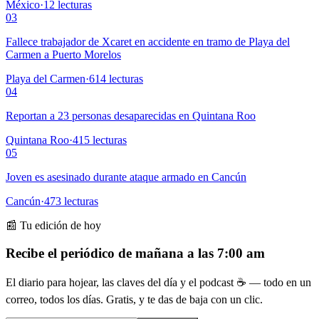
México
·
12
lecturas
03
Fallece trabajador de Xcaret en accidente en tramo de Playa del
Carmen a Puerto Morelos
Playa del Carmen
·
614
lecturas
04
Reportan a 23 personas desaparecidas en Quintana Roo
Quintana Roo
·
415
lecturas
05
Joven es asesinado durante ataque armado en Cancún
Cancún
·
473
lecturas
📰 Tu edición de hoy
Recibe el periódico de mañana a las 7:00 am
El diario para hojear, las claves del día y el podcast ☕ — todo en un
correo, todos los días. Gratis, y te das de baja con un clic.