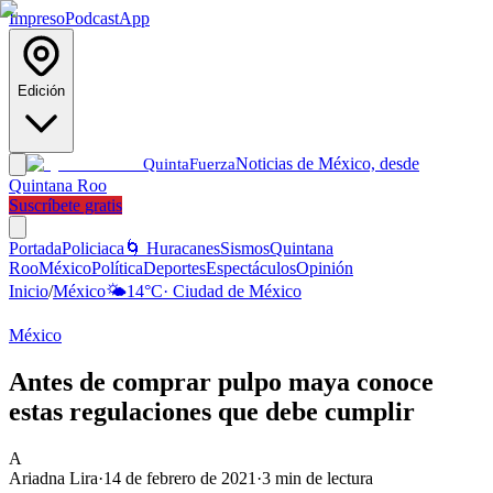
Impreso
Podcast
App
Edición
Noticias de México, desde
Quinta
Fuerza
Quintana Roo
Suscríbete gratis
Portada
Policiaca
🌀 Huracanes
Sismos
Quintana
Roo
México
Política
Deportes
Espectáculos
Opinión
Inicio
/
México
🌤️
14
°C
·
Ciudad de México
México
Antes de comprar pulpo maya conoce
estas regulaciones que debe cumplir
A
Ariadna Lira
·
14 de febrero de 2021
·
3
min de lectura