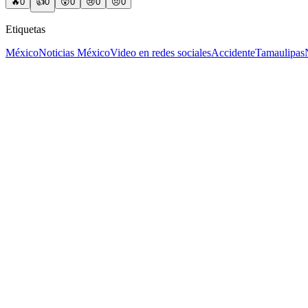
🔥
0
👍
0
😲
0
😢
0
😠
0
Etiquetas
México
Noticias México
Video en redes sociales
Accidente
Tamaulipas