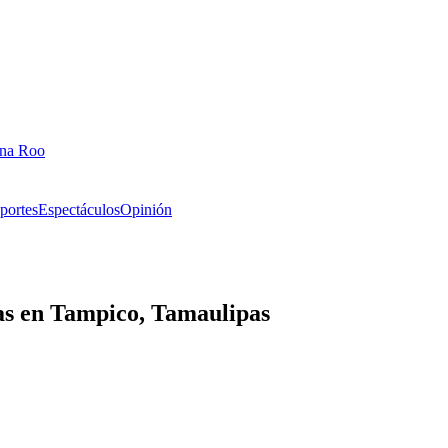
ana Roo
portes
Espectáculos
Opinión
tas en Tampico, Tamaulipas