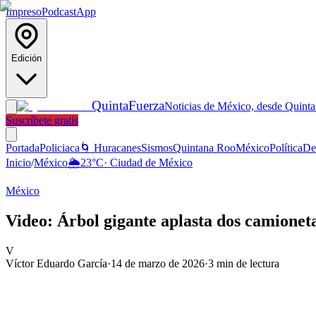
Impreso
Podcast
App
Edición
Quinta
Fuerza
Noticias de México, desde Quint
Suscríbete gratis
Portada
Policiaca
🌀 Huracanes
Sismos
Quintana Roo
México
Política
De
Inicio
/
México
🌦️
23
°C
·
Ciudad de México
México
Video: Árbol gigante aplasta dos camione
V
Víctor Eduardo García
·
14 de marzo de 2026
·
3
min de lectura