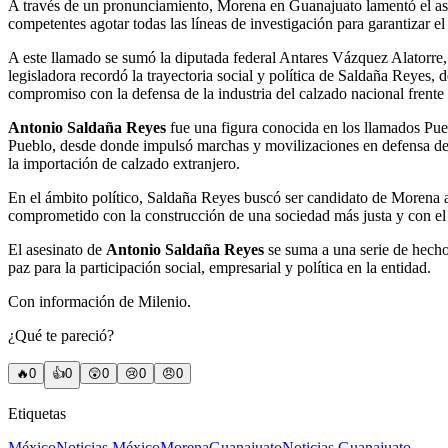
A través de un pronunciamiento, Morena en Guanajuato lamentó el asesi
competentes agotar todas las líneas de investigación para garantizar el 
A este llamado se sumó la diputada federal Antares Vázquez Alatorre,
legisladora recordó la trayectoria social y política de Saldaña Reyes
compromiso con la defensa de la industria del calzado nacional frent
Antonio Saldaña Reyes
fue una figura conocida en los llamados Pueb
Pueblo, desde donde impulsó marchas y movilizaciones en defensa del s
la importación de calzado extranjero.
En el ámbito político, Saldaña Reyes buscó ser candidato de Morena a
comprometido con la construcción de una sociedad más justa y con el
El asesinato de
Antonio Saldaña Reyes
se suma a una serie de hecho
paz para la participación social, empresarial y política en la entidad.
Con información de Milenio.
¿Qué te pareció?
🔥
0
👍
0
😲
0
😢
0
😠
0
Etiquetas
México
Noticias México
Morena
Guanajuato
Noticias Guanajuato