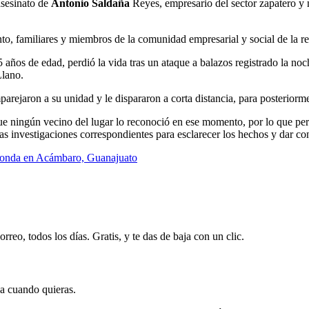
asesinato de
Antonio Saldaña
Reyes, empresario del sector zapatero y m
o, familiares y miembros de la comunidad empresarial y social de la re
5 años de edad, perdió la vida tras un ataque a balazos registrado la n
Llano.
rejaron a su unidad y le dispararon a corta distancia, para posteriorme
 que ningún vecino del lugar lo reconoció en ese momento, por lo que p
las investigaciones correspondientes para esclarecer los hechos y dar co
a fonda en Acámbaro, Guanajuato
rreo, todos los días. Gratis, y te das de baja con un clic.
ja cuando quieras.