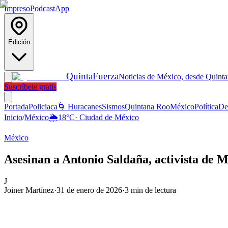
Impreso
Podcast
App
Edición
Quinta
Fuerza
Noticias de México, desde Quint
Suscríbete gratis
Portada
Policiaca
🌀 Huracanes
Sismos
Quintana Roo
México
Política
De
Inicio
/
México
🌦️
18
°C
·
Ciudad de México
México
Asesinan a Antonio Saldaña, activista de 
J
Joiner Martínez
·
31 de enero de 2026
·
3
min de lectura