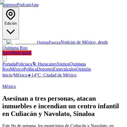
Impreso
Podcast
App
Edición
Noticias de México, desde
Quinta
Fuerza
Quintana Roo
Suscríbete gratis
Portada
Policiaca
🌀 Huracanes
Sismos
Quintana
Roo
México
Política
Deportes
Espectáculos
Opinión
Inicio
/
México
☀️
14
°C
·
Ciudad de México
México
Asesinan a tres personas, atacan
inmuebles e incendian un centro infantil
en Culiacán y Navolato, Sinaloa
Este fin de semana, los municipios de Culiacán y Navolato, en