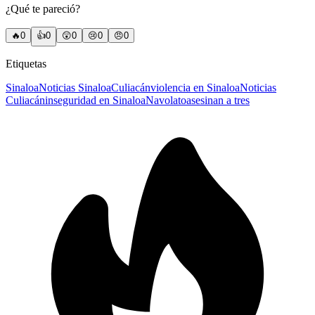
¿Qué te pareció?
🔥
0
👍
0
😲
0
😢
0
😠
0
Etiquetas
Sinaloa
Noticias Sinaloa
Culiacán
violencia en Sinaloa
Noticias
Culiacán
inseguridad en Sinaloa
Navolato
asesinan a tres