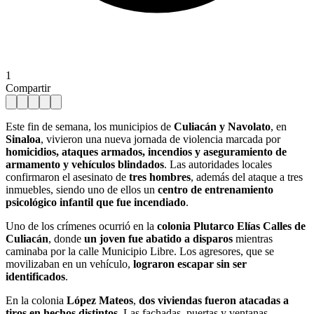
1
Compartir
Este fin de semana, los municipios de
Culiacán y Navolato
, en
Sinaloa
, vivieron una nueva jornada de violencia marcada por
homicidios, ataques armados, incendios y aseguramiento de
armamento y vehículos blindados
. Las autoridades locales
confirmaron el asesinato de
tres hombres
, además del ataque a tres
inmuebles, siendo uno de ellos un
centro de entrenamiento
psicológico infantil que fue incendiado
.
Uno de los crímenes ocurrió en la
colonia Plutarco Elías Calles de
Culiacán
, donde
un joven fue abatido a disparos
mientras
caminaba por la calle Municipio Libre. Los agresores, que se
movilizaban en un vehículo,
lograron escapar sin ser
identificados
.
En la colonia
López Mateos
,
dos viviendas fueron atacadas a
tiros en hechos distintos
. Las fachadas, puertas y ventanas