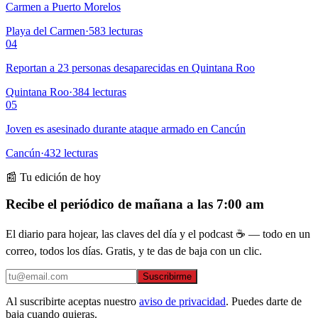
Carmen a Puerto Morelos
Playa del Carmen
·
583
lecturas
04
Reportan a 23 personas desaparecidas en Quintana Roo
Quintana Roo
·
384
lecturas
05
Joven es asesinado durante ataque armado en Cancún
Cancún
·
432
lecturas
📰 Tu edición de hoy
Recibe el periódico de mañana a las 7:00 am
El diario para hojear, las claves del día y el podcast ☕ — todo en un
correo, todos los días. Gratis, y te das de baja con un clic.
Suscribirme
Al suscribirte aceptas nuestro
aviso de privacidad
. Puedes darte de
baja cuando quieras.