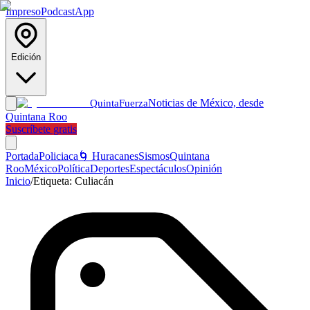
Impreso
Podcast
App
Edición
Noticias de México, desde
Quinta
Fuerza
Quintana Roo
Suscríbete gratis
Portada
Policiaca
🌀 Huracanes
Sismos
Quintana
Roo
México
Política
Deportes
Espectáculos
Opinión
Inicio
/
Etiqueta:
Culiacán