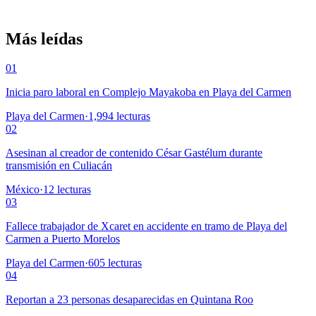
Más leídas
01
Inicia paro laboral en Complejo Mayakoba en Playa del Carmen
Playa del Carmen
·
1,994
lecturas
02
Asesinan al creador de contenido César Gastélum durante
transmisión en Culiacán
México
·
12
lecturas
03
Fallece trabajador de Xcaret en accidente en tramo de Playa del
Carmen a Puerto Morelos
Playa del Carmen
·
605
lecturas
04
Reportan a 23 personas desaparecidas en Quintana Roo