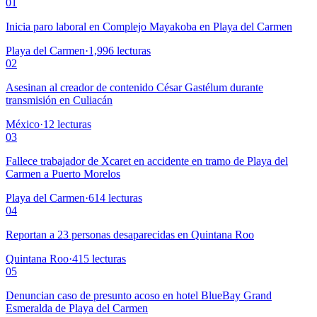
01
Inicia paro laboral en Complejo Mayakoba en Playa del Carmen
Playa del Carmen
·
1,996
lecturas
02
Asesinan al creador de contenido César Gastélum durante
transmisión en Culiacán
México
·
12
lecturas
03
Fallece trabajador de Xcaret en accidente en tramo de Playa del
Carmen a Puerto Morelos
Playa del Carmen
·
614
lecturas
04
Reportan a 23 personas desaparecidas en Quintana Roo
Quintana Roo
·
415
lecturas
05
Denuncian caso de presunto acoso en hotel BlueBay Grand
Esmeralda de Playa del Carmen