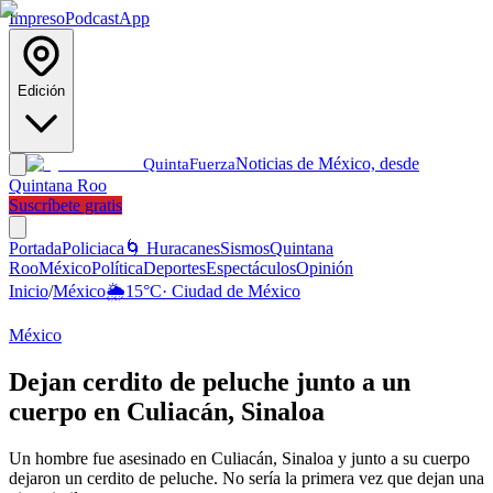
Impreso
Podcast
App
Edición
Noticias de México, desde
Quinta
Fuerza
Quintana Roo
Suscríbete gratis
Portada
Policiaca
🌀 Huracanes
Sismos
Quintana
Roo
México
Política
Deportes
Espectáculos
Opinión
Inicio
/
México
🌦️
15
°C
·
Ciudad de México
México
Dejan cerdito de peluche junto a un
cuerpo en Culiacán, Sinaloa
Un hombre fue asesinado en Culiacán, Sinaloa y junto a su cuerpo
dejaron un cerdito de peluche. No sería la primera vez que dejan una