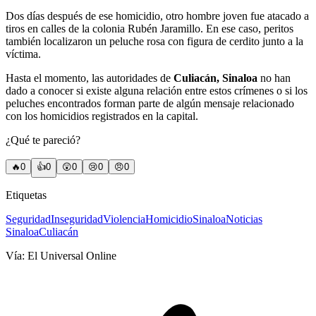
Dos días después de ese homicidio, otro hombre joven fue atacado a
tiros en calles de la colonia Rubén Jaramillo. En ese caso, peritos
también localizaron un peluche rosa con figura de cerdito junto a la
víctima.
Hasta el momento, las autoridades de
Culiacán,
Sinaloa
no han
dado a conocer si existe alguna relación entre estos crímenes o si los
peluches encontrados forman parte de algún mensaje relacionado
con los homicidios registrados en la capital.
¿Qué te pareció?
🔥
0
👍
0
😲
0
😢
0
😠
0
Etiquetas
Seguridad
Inseguridad
Violencia
Homicidio
Sinaloa
Noticias
Sinaloa
Culiacán
Vía:
El Universal Online