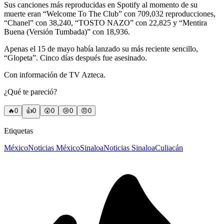
Sus canciones más reproducidas en Spotify al momento de su
muerte eran “Welcome To The Club” con 709,032 reproducciones,
“Chanel” con 38,240, “TOSTO NAZO” con 22,825 y “Mentira
Buena (Versión Tumbada)” con 18,936.
Apenas el 15 de mayo había lanzado su más reciente sencillo,
“Glopeta”. Cinco días después fue asesinado.
Con información de TV Azteca.
¿Qué te pareció?
🔥
0
👍
0
😲
0
😢
0
😠
0
Etiquetas
México
Noticias México
Sinaloa
Noticias Sinaloa
Culiacán