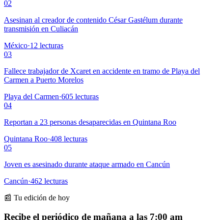
02
Asesinan al creador de contenido César Gastélum durante
transmisión en Culiacán
México
·
12
lecturas
03
Fallece trabajador de Xcaret en accidente en tramo de Playa del
Carmen a Puerto Morelos
Playa del Carmen
·
605
lecturas
04
Reportan a 23 personas desaparecidas en Quintana Roo
Quintana Roo
·
408
lecturas
05
Joven es asesinado durante ataque armado en Cancún
Cancún
·
462
lecturas
📰 Tu edición de hoy
Recibe el periódico de mañana a las 7:00 am