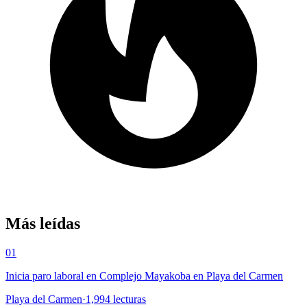
Más leídas
01
Inicia paro laboral en Complejo Mayakoba en Playa del Carmen
Playa del Carmen
·
1,994
lecturas