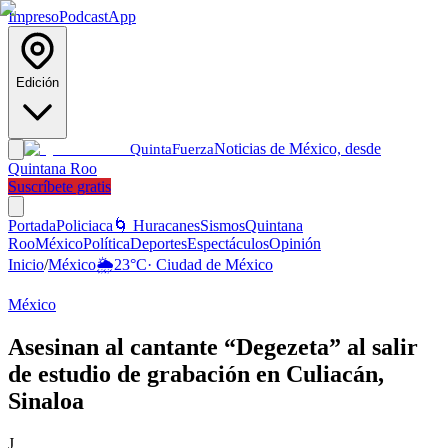
Impreso
Podcast
App
Edición
Noticias de México, desde
Quinta
Fuerza
Quintana Roo
Suscríbete gratis
Portada
Policiaca
🌀 Huracanes
Sismos
Quintana
Roo
México
Política
Deportes
Espectáculos
Opinión
Inicio
/
México
🌦️
23
°C
·
Ciudad de México
México
Asesinan al cantante “Degezeta” al salir
de estudio de grabación en Culiacán,
Sinaloa
J