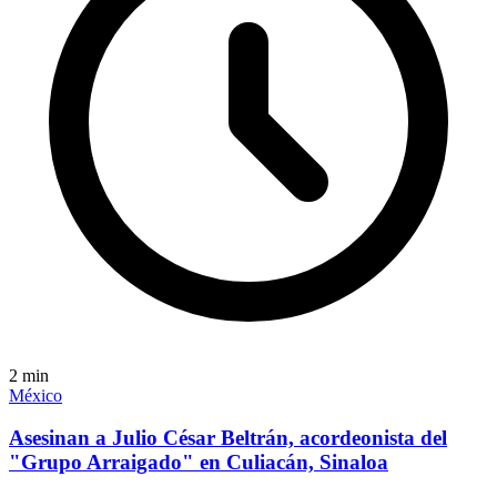
2
min
México
Asesinan a Julio César Beltrán, acordeonista del
"Grupo Arraigado" en Culiacán, Sinaloa