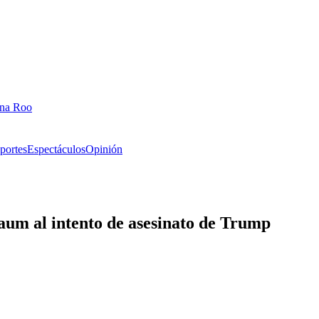
ana Roo
portes
Espectáculos
Opinión
um al intento de asesinato de Trump