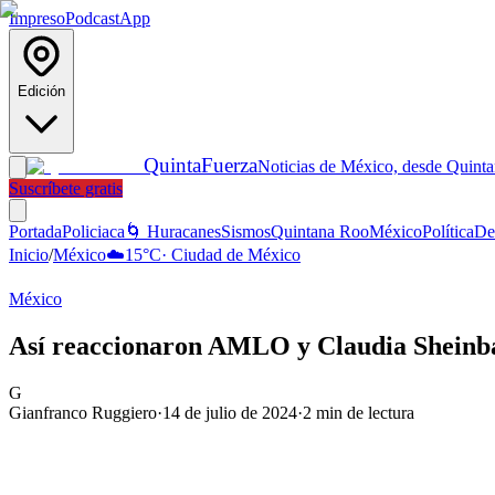
Impreso
Podcast
App
Edición
Quinta
Fuerza
Noticias de México, desde Quint
Suscríbete gratis
Portada
Policiaca
🌀 Huracanes
Sismos
Quintana Roo
México
Política
De
Inicio
/
México
☁️
15
°C
·
Ciudad de México
México
Así reaccionaron AMLO y Claudia Sheinba
G
Gianfranco Ruggiero
·
14 de julio de 2024
·
2
min de lectura