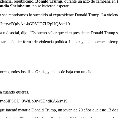
sidencial republicano,
Donald Trump
, durante un acto de campaña en 
audia
Sheinbaum
, no se hicieron esperar.
 sea reprobamos lo sucedido al expresidente Donald Trump. La violenc
738377?t=y-rFQdyAn-kGRVJO7U2pUQ&s=19
ma red social, dijo: "Es bueno saber que el expresidente Donald Trump s
azar cualquier forma de violencia política. La paz y la democracia sie
rreo, todos los días. Gratis, y te das de baja con un clic.
ja cuando quieras.
93461?t=o6IFSCU_9WtLb0rw5D4dKA&s=19
e intentó matar a Donald Trump, un joven de 20 años que este 13 de jul