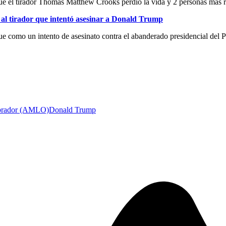
ue el tirador Thomas Matthew Crooks perdió la vida y 2 personas más r
l tirador que intentó asesinar a Donald Trump
que como un intento de asesinato contra el abanderado presidencial del 
brador (AMLO)
Donald Trump