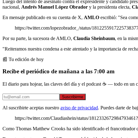
Luego del intento de asesinato contra el expresidente y candidato pre
nacional,
Andrés Manuel López Obrador
y la presidenta electa,
Cl
En mensaje publicado en su cuenta de X,
AMLO
escribió: "Sea como
https://twitter.com/lopezobrador_/status/1812255917225
Por su parte, la sucesora de AMLO,
Claudia
Sheinbaum
, en la mis
"Reiteramos nuestra condena a este atentado y la importancia de rech
📰 Tu edición de hoy
Recibe el periódico de mañana a las 7:00 am
El diario para hojear, las claves del día y el podcast ☕ — todo en un co
Suscribirme
Al suscribirte aceptas nuestro
aviso de privacidad
. Puedes darte de ba
https://twitter.com/Claudiashein/status/18123326729847
Como Thomas Matthew Crooks ha sido identificado el francotirador qu