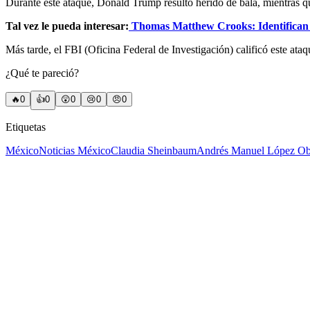
Durante este ataque, Donald Trump resultó herido de bala, mientras q
Tal vez le pueda interesar:
Thomas Matthew Crooks: Identifican a
Más tarde, el FBI (Oficina Federal de Investigación) calificó este ata
¿Qué te pareció?
🔥
0
👍
0
😲
0
😢
0
😠
0
Etiquetas
México
Noticias México
Claudia Sheinbaum
Andrés Manuel López O