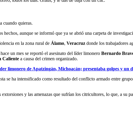
rreo, todos los días. Gratis, y te das de baja con un clic.
ja cuando quieras.
s hechos, aunque se informó que ya se abrió una carpeta de investigació
olencia en la zona rural de
Álamo
,
Veracruz
donde los trabajadores agr
 hace un mes se reportó el asesinato del líder limonero
Bernardo Brav
a Caliente
a causa del crimen organizado.
íder limonero de Apatzingán, Michoacán; presentaba golpes y un di
sta se ha intensificado como resultado del conflicto armado entre grup
 extorsiones y las amenazas que sufrían los citricultores, lo que, a su 