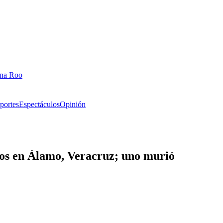
ana Roo
portes
Espectáculos
Opinión
icos en Álamo, Veracruz; uno murió