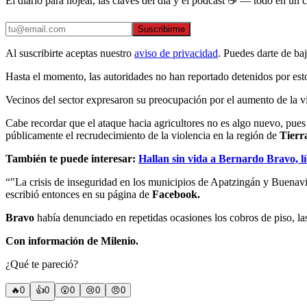
El diario para hojear, las claves del día y el podcast ☕ — todo en un co
Suscribirme
Al suscribirte aceptas nuestro
aviso de privacidad
. Puedes darte de ba
Hasta el momento, las autoridades no han reportado detenidos por esto
Vecinos del sector expresaron su preocupación por el aumento de la vi
Cabe recordar que el ataque hacia agricultores no es algo nuevo, pues
públicamente el recrudecimiento de la violencia en la región de
Tierr
También te puede interesar:
Hallan sin vida a Bernardo Bravo, l
“"La crisis de inseguridad en los municipios de Apatzingán y Buenavi
escribió entonces en su página de
Facebook.
Bravo
había denunciado en repetidas ocasiones los cobros de piso, las
Con información de Milenio.
¿Qué te pareció?
🔥
0
👍
0
😲
0
😢
0
😠
0