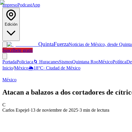
Impreso
Podcast
App
Edición
Quinta
Fuerza
Noticias de México, desde Quint
Suscríbete gratis
Portada
Policiaca
🌀 Huracanes
Sismos
Quintana Roo
México
Política
De
Inicio
/
México
🌦️
18
°C
·
Ciudad de México
México
Atacan a balazos a dos cortadores de cítr
C
Carlos Espejel
·
13 de noviembre de 2025
·
3
min de lectura