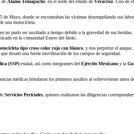
o de
Álamo Temapache
, en el norte del estado de
Veracruz
. Uno de el
e 5 de Mayo, donde se encontraban las víctimas desempeñando sus labore
 de una motocicleta.
ien no pudo ser auxiliado a tiempo debido a la gravedad de sus herida
ubicado en la comunidad Estero del Ídolo.
otocicleta tipo cross color rojo con blanco
, y tras perpetrar el ataqu
 que desató una fuerte movilización de los cuerpos de seguridad.
lica (SSP)
estatal, así como integrantes del
Ejército Mexicano
y la
Gu
encias médicas brindaron los primeros auxilios al sobreviviente antes d
 de
Servicios Periciales
, quienes realizaron las diligencias correspondie