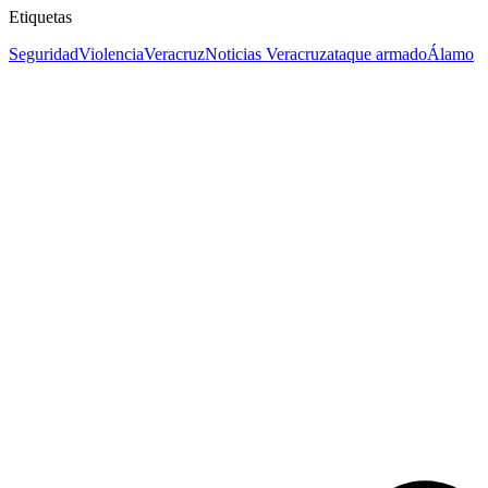
Etiquetas
Seguridad
Violencia
Veracruz
Noticias Veracruz
ataque armado
Álamo