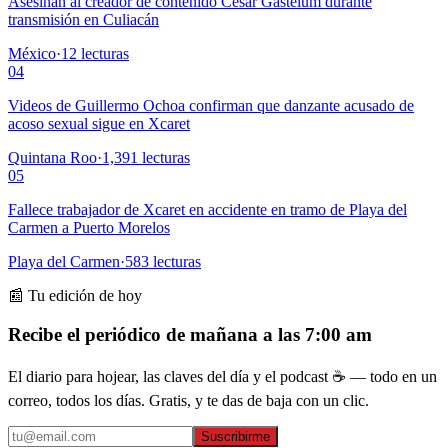
Asesinan al creador de contenido César Gastélum durante
transmisión en Culiacán
México
·
12
lecturas
04
Videos de Guillermo Ochoa confirman que danzante acusado de
acoso sexual sigue en Xcaret
Quintana Roo
·
1,391
lecturas
05
Fallece trabajador de Xcaret en accidente en tramo de Playa del
Carmen a Puerto Morelos
Playa del Carmen
·
583
lecturas
📰 Tu edición de hoy
Recibe el periódico de mañana a las 7:00 am
El diario para hojear, las claves del día y el podcast ☕ — todo en un
correo, todos los días. Gratis, y te das de baja con un clic.
Suscribirme