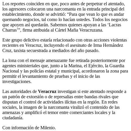
Los reportes coinciden en que, poco antes de perpetrar el atentado,
los agresores colocaron una narcomanta en la entrada principal del
establecimiento, donde se advirtió: “Para que vean lo que es andar
quemando negocios, tal como lo hacían ustedes. Todos los negocios
que apoyen así quedarán. Sabemos quienes apoyan a las ‘Lacras
Charras’”, firma atribuida al Cártel Mafia Veracruzana.
Este grupo delictivo estaría relacionado con otras acciones violentas
recientes en Veracruz, incluyendo el asesinato de Irma Hernández
Cruz, taxista secuestrada a mediados del año pasado.
La lona con el mensaje amenazante fue retirada posteriormente por
agentes ministeriales que, junto a la Marina, el Ejército, la Guardia
Nacional y las policías estatal y municipal, acordonaron la zona para
permitir el levantamiento de pruebas y el inicio de las
investigaciones.
Las autoridades de
Veracruz
investigan si este atentado responde a
un patrón de extorsión o de represalias entre bandas rivales que
disputan el control de actividades ilícitas en la región. En redes
sociales, la imagen de la narcomanta viralizó el contenido de las
amenazas y amplificó el temor entre comerciantes locales y la
ciudadanía.
Con información de Milenio.