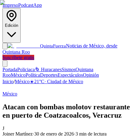
Impreso
Podcast
App
Edición
Noticias de México, desde
Quinta
Fuerza
Quintana Roo
Suscríbete gratis
Portada
Policiaca
🌀 Huracanes
Sismos
Quintana
Roo
México
Política
Deportes
Espectáculos
Opinión
Inicio
/
México
☀️
21
°C
·
Ciudad de México
México
Atacan con bombas molotov restaurante
en puerto de Coatzacoalcos, Veracruz
J
Joiner Martínez
·
30 de enero de 2026
·
3
min de lectura