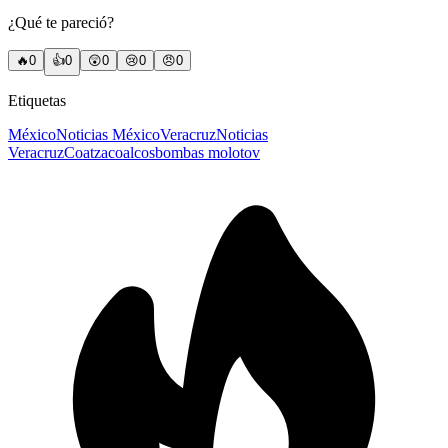
¿Qué te pareció?
🔥
0
👍
0
😲
0
😢
0
😠
0
Etiquetas
México
Noticias México
Veracruz
Noticias
Veracruz
Coatzacoalcos
bombas molotov