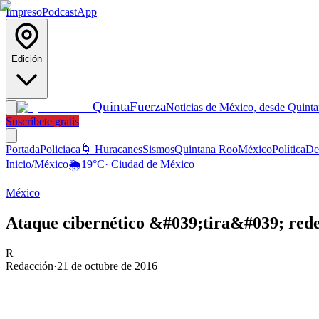
Impreso
Podcast
App
Edición
Quinta
Fuerza
Noticias de México, desde Quint
Suscríbete gratis
Portada
Policiaca
🌀 Huracanes
Sismos
Quintana Roo
México
Política
De
Inicio
/
México
🌦️
19
°C
·
Ciudad de México
México
Ataque cibernético &#039;tira&#039; redes
R
Redacción
·
21 de octubre de 2016