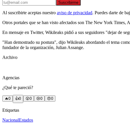
Suscribirme
Al suscribirte aceptas nuestro
aviso de privacidad
. Puedes darte de ba
Otros portales que se han visto afectados son The New York Times, 
En mensaje en Twitter, Wikileaks pidió a sus seguidores "dejar de seg
"Han demostrado su postura", dijo Wikileaks abordando el tema como si
fundador de la organización, Julian Assange.
Archivo
Agencias
¿Qué te pareció?
🔥
0
👍
0
😲
0
😢
0
😠
0
Etiquetas
Nacional
Estados