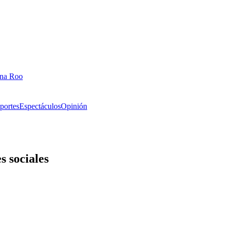
ana Roo
portes
Espectáculos
Opinión
 sociales