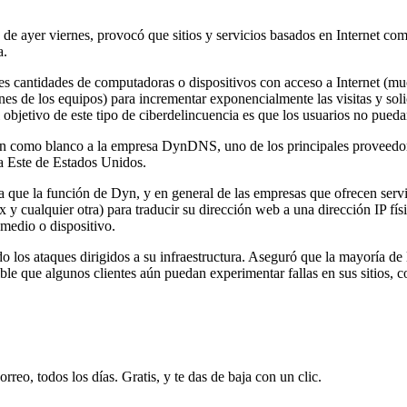
 ayer viernes, provocó que sitios y servicios basados en Internet como
a.
des cantidades de computadoras o dispositivos con acceso a Internet (mu
ones de los equipos) para incrementar exponencialmente las visitas y soli
 objetivo de este tipo de ciberdelincuencia es que los usuarios no pued
nían como blanco a la empresa DynDNS, uno de los principales proveedore
sta Este de Estados Unidos.
ya que la función de Dyn, y en general de las empresas que ofrecen servi
ix y cualquier otra) para traducir su dirección web a una dirección IP fís
medio o dispositivo.
los ataques dirigidos a su infraestructura. Aseguró que la mayoría de l
ble que algunos clientes aún puedan experimentar fallas en sus sitios, c
rreo, todos los días. Gratis, y te das de baja con un clic.