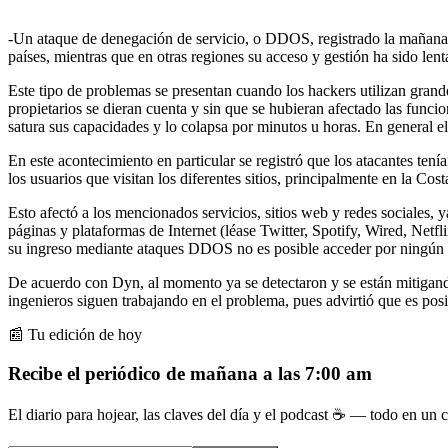
-Un ataque de denegación de servicio, o DDOS, registrado la mañana de
países, mientras que en otras regiones su acceso y gestión ha sido lent
Este tipo de problemas se presentan cuando los hackers utilizan gran
propietarios se dieran cuenta y sin que se hubieran afectado las funci
satura sus capacidades y lo colapsa por minutos u horas. En general el
En este acontecimiento en particular se registró que los atacantes te
los usuarios que visitan los diferentes sitios, principalmente en la Co
Esto afectó a los mencionados servicios, sitios web y redes sociales, 
páginas y plataformas de Internet (léase Twitter, Spotify, Wired, Netfl
su ingreso mediante ataques DDOS no es posible acceder por ningún 
De acuerdo con Dyn, al momento ya se detectaron y se están mitigando 
ingenieros siguen trabajando en el problema, pues advirtió que es posi
📰 Tu edición de hoy
Recibe el periódico de mañana a las 7:00 am
El diario para hojear, las claves del día y el podcast ☕ — todo en un co