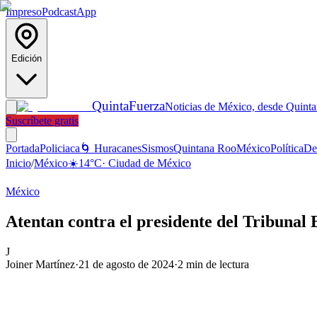
Impreso
Podcast
App
Edición
Quinta
Fuerza
Noticias de México, desde Quint
Suscríbete gratis
Portada
Policiaca
🌀 Huracanes
Sismos
Quintana Roo
México
Política
De
Inicio
/
México
☀️
14
°C
·
Ciudad de México
México
Atentan contra el presidente del Tribunal
J
Joiner Martínez
·
21 de agosto de 2024
·
2
min de lectura