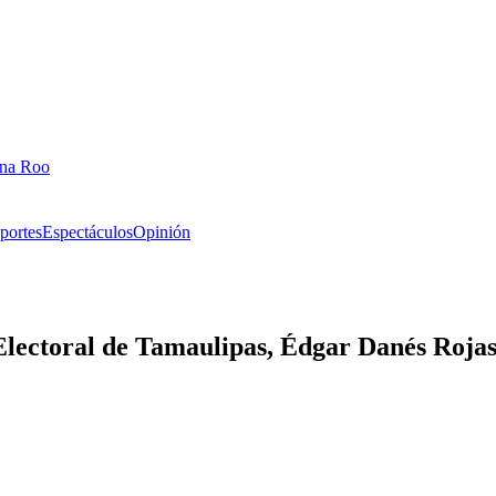
ana Roo
portes
Espectáculos
Opinión
 Electoral de Tamaulipas, Édgar Danés Roja