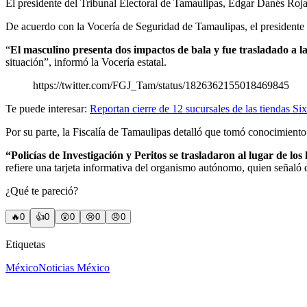
El presidente del Tribunal Electoral de Tamaulipas, Édgar Danés Rojas,
De acuerdo con la Vocería de Seguridad de Tamaulipas, el presidente del
“
El masculino presenta dos impactos de bala y fue trasladado a l
situación”, informó la Vocería estatal.
https://twitter.com/FGJ_Tam/status/1826362155018469845
Te puede interesar:
Reportan cierre de 12 sucursales de las tiendas S
Por su parte, la Fiscalía de Tamaulipas detalló que tomó conocimiento
“Policías de Investigación y Peritos se trasladaron al lugar de los
refiere una tarjeta informativa del organismo autónomo, quien señaló 
¿Qué te pareció?
🔥
0
👍
0
😲
0
😢
0
😠
0
Etiquetas
México
Noticias México