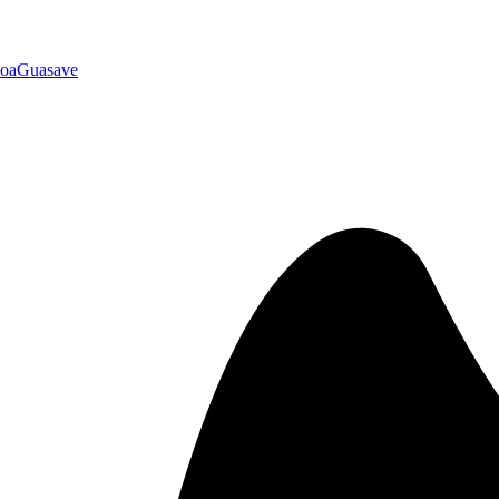
loa
Guasave