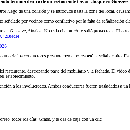
auto termina dentro de un restaurante
tras un
choque
en
Guasave
ol luego de una colisión y se introduce hasta la zona del local, causan
to señalado por vecinos como conflictivo por la falta de señalización cla
 en Guasave, Sinaloa. No traía el cinturón y salió proyectada. El otro au
7lX42BiedN
2026
o uno de los conductores presuntamente no respetó la señal de alto. Es
 del restaurante, destrozando parte del mobiliario y la fachada. El vide
del establecimiento.
tención a los involucrados. Ambos conductores fueron trasladados a un 
rreo, todos los días. Gratis, y te das de baja con un clic.