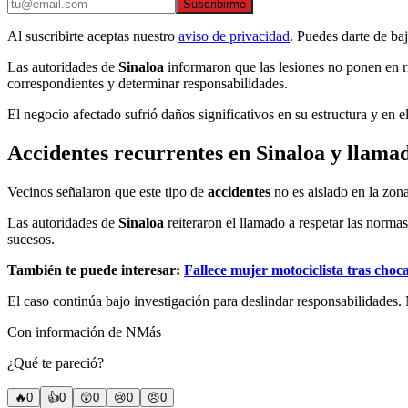
Suscribirme
Al suscribirte aceptas nuestro
aviso de privacidad
. Puedes darte de ba
Las autoridades de
Sinaloa
informaron que las lesiones no ponen en r
correspondientes y determinar responsabilidades.
El negocio afectado sufrió daños significativos en su estructura y en e
Accidentes recurrentes en Sinaloa y llamad
Vecinos señalaron que este tipo de
accidentes
no es aislado en la zon
Las autoridades de
Sinaloa
reiteraron el llamado a respetar las normas
sucesos.
También te puede interesar:
Fallece mujer motociclista tras choc
El caso continúa bajo investigación para deslindar responsabilidades. M
Con información de NMás
¿Qué te pareció?
🔥
0
👍
0
😲
0
😢
0
😠
0