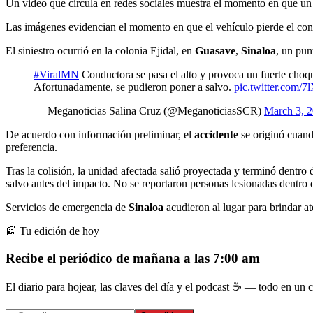
Un video que circula en redes sociales muestra el momento en que un
Las imágenes evidencian el momento en que el vehículo pierde el contr
El siniestro ocurrió en la colonia Ejidal, en
Guasave
,
Sinaloa
, un pun
#ViralMN
Conductora se pasa el alto y provoca un fuerte choque
Afortunadamente, se pudieron poner a salvo.
pic.twitter.com/
— Meganoticias Salina Cruz (@MeganoticiasSCR)
March 3, 
De acuerdo con información preliminar, el
accidente
se originó cuand
preferencia.
Tras la colisión, la unidad afectada salió proyectada y terminó dentro
salvo antes del impacto. No se reportaron personas lesionadas dentro 
Servicios de emergencia de
Sinaloa
acudieron al lugar para brindar a
📰 Tu edición de hoy
Recibe el periódico de mañana a las 7:00 am
El diario para hojear, las claves del día y el podcast ☕ — todo en un co