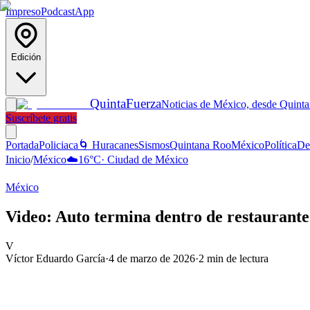
Impreso
Podcast
App
Edición
Quinta
Fuerza
Noticias de México, desde Quint
Suscríbete gratis
Portada
Policiaca
🌀 Huracanes
Sismos
Quintana Roo
México
Política
De
Inicio
/
México
☁️
16
°C
·
Ciudad de México
México
Video: Auto termina dentro de restaurante
V
Víctor Eduardo García
·
4 de marzo de 2026
·
2
min de lectura