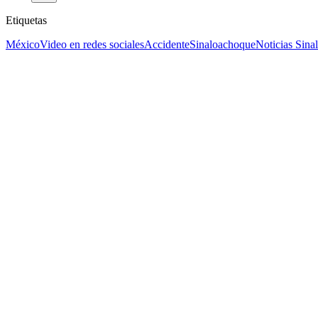
Etiquetas
México
Video en redes sociales
Accidente
Sinaloa
choque
Noticias Sina