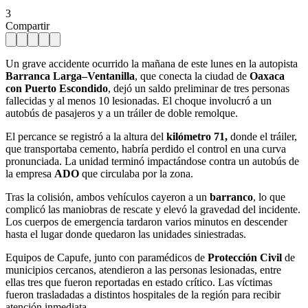
3
Compartir
Un grave accidente ocurrido la mañana de este lunes en la autopista
Barranca Larga–Ventanilla
, que conecta la ciudad de
Oaxaca
con Puerto Escondido
, dejó un saldo preliminar de tres personas
fallecidas y al menos 10 lesionadas. El choque involucró a un
autobús de pasajeros y a un tráiler de doble remolque.
El percance se registró a la altura del
kilómetro 71,
donde el tráiler,
que transportaba cemento, habría perdido el control en una curva
pronunciada. La unidad terminó impactándose contra un autobús de
la empresa
ADO
que circulaba por la zona.
Tras la colisión, ambos vehículos cayeron a un
barranco
, lo que
complicó las maniobras de rescate y elevó la gravedad del incidente.
Los cuerpos de emergencia tardaron varios minutos en descender
hasta el lugar donde quedaron las unidades siniestradas.
Equipos de Capufe, junto con paramédicos de
Protección Civil
de
municipios cercanos, atendieron a las personas lesionadas, entre
ellas tres que fueron reportadas en estado crítico. Las víctimas
fueron trasladadas a distintos hospitales de la región para recibir
atención inmediata.