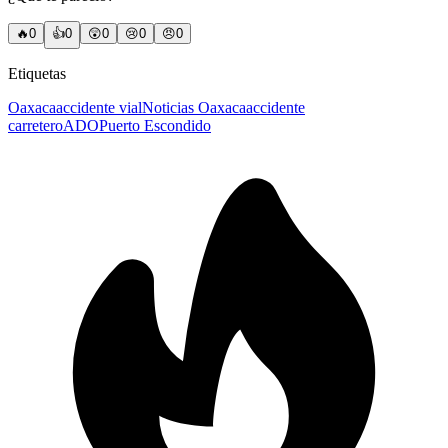
🔥
0
👍
0
😲
0
😢
0
😠
0
Etiquetas
Oaxaca
accidente vial
Noticias Oaxaca
accidente
carretero
ADO
Puerto Escondido