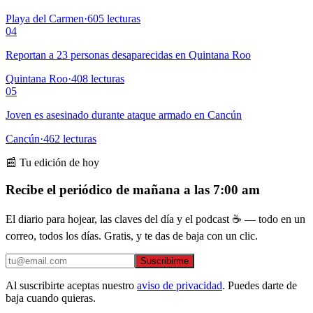
Playa del Carmen
·
605
lecturas
04
Reportan a 23 personas desaparecidas en Quintana Roo
Quintana Roo
·
408
lecturas
05
Joven es asesinado durante ataque armado en Cancún
Cancún
·
462
lecturas
📰 Tu edición de hoy
Recibe el periódico de mañana a las 7:00 am
El diario para hojear, las claves del día y el podcast ☕ — todo en un
correo, todos los días. Gratis, y te das de baja con un clic.
Suscribirme
Al suscribirte aceptas nuestro
aviso de privacidad
. Puedes darte de
baja cuando quieras.