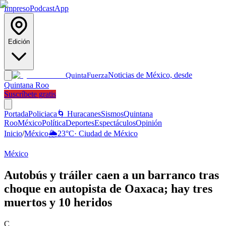
Impreso
Podcast
App
Edición
Noticias de México, desde
Quinta
Fuerza
Quintana Roo
Suscríbete gratis
Portada
Policiaca
🌀 Huracanes
Sismos
Quintana
Roo
México
Política
Deportes
Espectáculos
Opinión
Inicio
/
México
🌦️
23
°C
·
Ciudad de México
México
Autobús y tráiler caen a un barranco tras
choque en autopista de Oaxaca; hay tres
muertos y 10 heridos
C