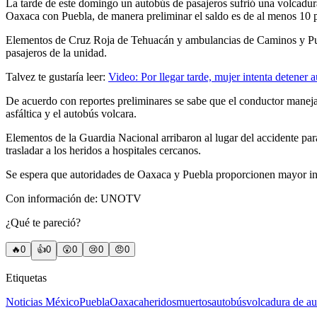
La tarde de este domingo un autobús de pasajeros sufrió una volcadura 
Oaxaca con Puebla, de manera preliminar el saldo es de al menos 10 p
Elementos de Cruz Roja de Tehuacán y ambulancias de Caminos y Puent
pasajeros de la unidad.
Talvez te gustaría leer:
Video: Por llegar tarde, mujer intenta detener
De acuerdo con reportes preliminares se sabe que el conductor maneja
asfáltica y el autobús volcara.
Elementos de la Guardia Nacional arribaron al lugar del accidente para
trasladar a los heridos a hospitales cercanos.
Se espera que autoridades de Oaxaca y Puebla proporcionen mayor i
Con información de: UNOTV
¿Qué te pareció?
🔥
0
👍
0
😲
0
😢
0
😠
0
Etiquetas
Noticias México
Puebla
Oaxaca
heridos
muertos
autobús
volcadura de a