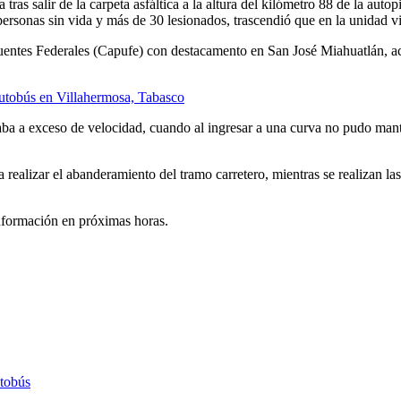
tras salir de la carpeta asfáltica a la altura del kilómetro 88 de la aut
ersonas sin vida y más de 30 lesionados, trascendió que en la unidad v
es Federales (Capufe) con destacamento en San José Miahuatlán, acudie
 autobús en Villahermosa, Tabasco
ba a exceso de velocidad, cuando al ingresar a una curva no pudo manten
 realizar el abanderamiento del tramo carretero, mientras se realizan la
nformación en próximas horas.
utobús