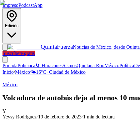
Impreso
Podcast
App
Edición
Quinta
Fuerza
Noticias de México, desde Quint
Suscríbete gratis
Portada
Policiaca
🌀 Huracanes
Sismos
Quintana Roo
México
Política
De
Inicio
/
México
🌤️
16
°C
·
Ciudad de México
México
Volcadura de autobús deja al menos 10 mue
Y
Yeysy Rodríguez
·
19 de febrero de 2023
·
1
min de lectura